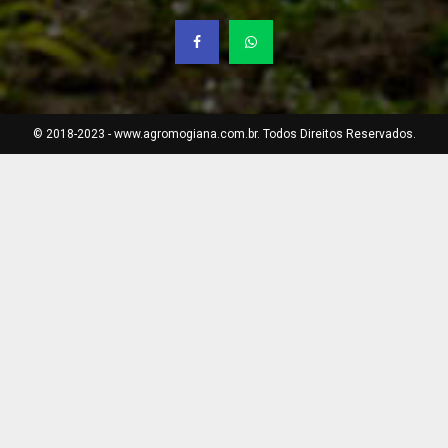
© 2018-2023 - www.agromogiana.com.br. Todos Direitos Reservados.