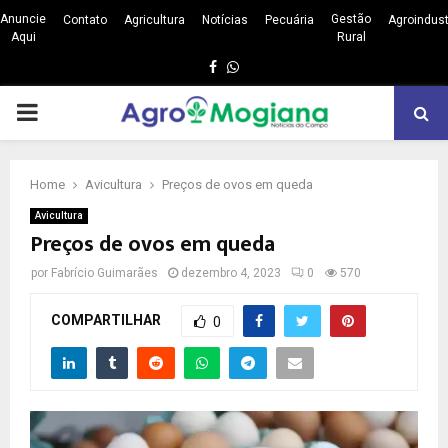
Anuncie
Gestão
Contato
Agricultura
Notícias
Pecuária
Agroindust
Aqui
Rural
Facebook
Whatsapp
PRIMARY
MENU
Home
Avicultura
Preços de ovos em queda
Avicultura
Preços de ovos em queda
por
Fabrício Guimarães
dezembro 4, 2023
0
570
COMPARTILHAR
0