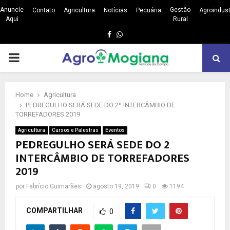
Anuncie
Gestão
Contato
Agricultura
Notícias
Pecuária
Agroindust
Aqui
Rural
Facebook
Whatsapp
PRIMARY
MENU
Home
Agricultura
PEDREGULHO SERÁ SEDE DO 2º INTERCÂMBIO DE
TORREFADORES 2019
Agricultura
Cursos e Palestras
Eventos
PEDREGULHO SERÁ SEDE DO 2º
INTERCÂMBIO DE TORREFADORES
2019
por
Fabrício Guimarães
agosto 19, 2019
0
1194
COMPARTILHAR
0