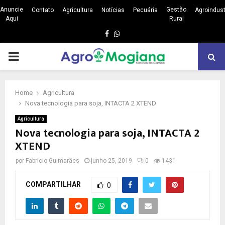
Anuncie
Gestão
Contato
Agricultura
Notícias
Pecuária
Agroindust
Aqui
Rural
Facebook
Whatsapp
PRIMARY
MENU
Home
Agricultura
Nova tecnologia para soja, INTACTA 2 XTEND
Agricultura
Nova tecnologia para soja, INTACTA 2
XTEND
por
Fabrício Guimarães
junho 25, 2019
0
1431
COMPARTILHAR
0