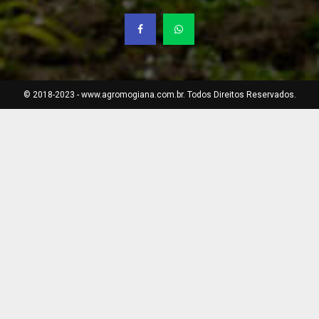
© 2018-2023 - www.agromogiana.com.br. Todos Direitos Reservados.