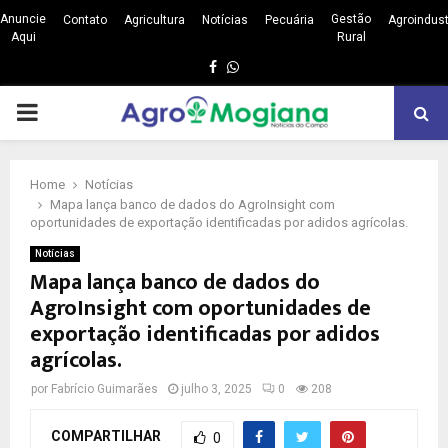
Anuncie
Gestão
Contato
Agricultura
Notícias
Pecuária
Agroindust
Aqui
Rural
Facebook
Whatsapp
PRIMARY
MENU
Home
Notícias
Mapa lança banco de dados do AgroInsight com
oportunidades de exportação identificadas por adidos agrícolas.
Notícias
Mapa lança banco de dados do
AgroInsight com oportunidades de
exportação identificadas por adidos
agrícolas.
por
Fabrício Guimarães
julho 3, 2025
0
208
COMPARTILHAR
0