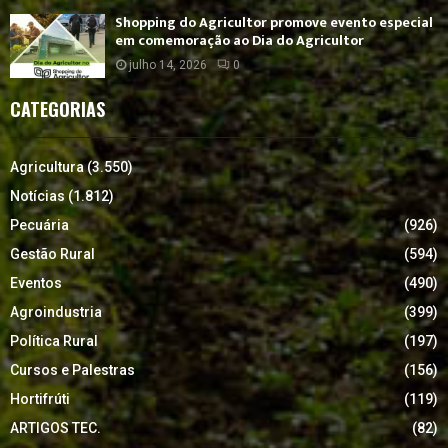
Shopping do Agricultor promove evento especial
em comemoração ao Dia do Agricultor
julho 14, 2026
0
CATEGORIAS
Agricultura
(3.550)
Notícias
(1.812)
Pecuária
(926)
Gestão Rural
(594)
Eventos
(490)
Agroindustria
(399)
Política Rural
(197)
Cursos e Palestras
(156)
Hortifrúti
(119)
ARTIGOS TEC.
(82)