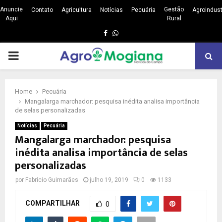
Anuncie
Gestão
Contato
Agricultura
Notícias
Pecuária
Agroindust
Aqui
Rural
Facebook
Whatsapp
PRIMARY
MENU
Home
Pecuária
Mangalarga marchador: pesquisa inédita analisa importância
de selas personalizadas
Notícias
Pecuária
Mangalarga marchador: pesquisa
inédita analisa importância de selas
personalizadas
por
Fabrício Guimarães
julho 19, 2019
0
1133
COMPARTILHAR
0