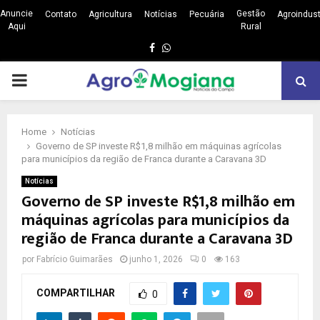
Anuncie
Gestão
Contato
Agricultura
Notícias
Pecuária
Agroindust
Aqui
Rural
Facebook
Whatsapp
PRIMARY
MENU
Home
Notícias
Governo de SP investe R$1,8 milhão em máquinas agrícolas
para municípios da região de Franca durante a Caravana 3D
Notícias
Governo de SP investe R$1,8 milhão em
máquinas agrícolas para municípios da
região de Franca durante a Caravana 3D
por
Fabrício Guimarães
junho 1, 2026
0
163
COMPARTILHAR
0