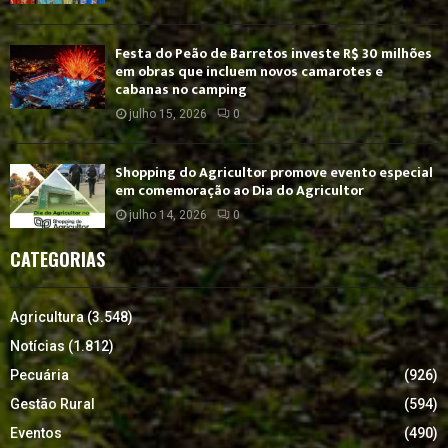
Festa do Peão de Barretos investe R$ 30 milhões
em obras que incluem novos camarotes e
cabanas no camping
julho 15, 2026
0
Shopping do Agricultor promove evento especial
em comemoração ao Dia do Agricultor
julho 14, 2026
0
CATEGORIAS
Agricultura
(3.548)
Notícias
(1.812)
Pecuária
(926)
Gestão Rural
(594)
Eventos
(490)