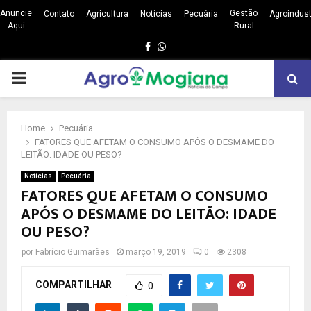
Anuncie
Gestão
Contato
Agricultura
Notícias
Pecuária
Agroindust
Aqui
Rural
Facebook
Whatsapp
PRIMARY
MENU
Home
Pecuária
FATORES QUE AFETAM O CONSUMO APÓS O DESMAME DO
LEITÃO: IDADE OU PESO?
Notícias
Pecuária
FATORES QUE AFETAM O CONSUMO
APÓS O DESMAME DO LEITÃO: IDADE
OU PESO?
por
Fabrício Guimarães
março 19, 2019
0
2308
COMPARTILHAR
0