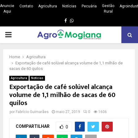
Anuncie
Gestão
Contato
Agricultura
Notícias
Pecuária
Agroindust
Aqui
Rural
Facebook
Whatsapp
PRIMARY
MENU
Home
Agricultura
Exportação de café solúvel alcança volume de 1,1 milhão de
sacas de 60 quilos
Agricultura
Notícias
Exportação de café solúvel alcança
volume de 1,1 milhão de sacas de 60
quilos
por
Fabrício Guimarães
maio 27, 2019
0
1606
COMPARTILHAR
0