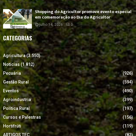
Shopping do Agricultor promove evento especial
em comemoração ao Dia do Agricultor
julho 14, 2026
0
CATEGORIAS
Agricultura
(3.550)
Notícias
(1.812)
Pecuária
(926)
Gestão Rural
(594)
Eventos
(490)
Agroindustria
(399)
Política Rural
(197)
Cursos e Palestras
(156)
Hortifrúti
(119)
ARTIGOS TEC.
(82)