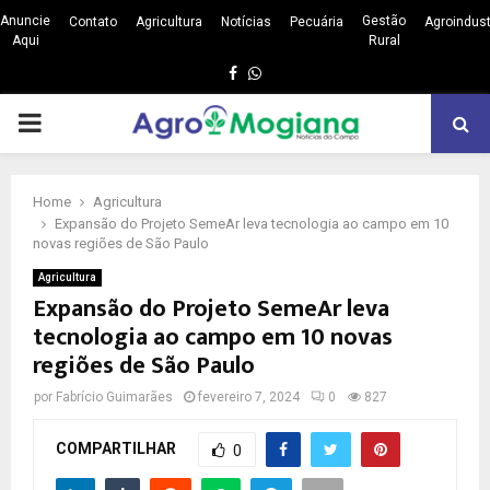
Anuncie
Gestão
Contato
Agricultura
Notícias
Pecuária
Agroindust
Aqui
Rural
Facebook
Whatsapp
PRIMARY
MENU
Home
Agricultura
Expansão do Projeto SemeAr leva tecnologia ao campo em 10
novas regiões de São Paulo
Agricultura
Expansão do Projeto SemeAr leva
tecnologia ao campo em 10 novas
regiões de São Paulo
por
Fabrício Guimarães
fevereiro 7, 2024
0
827
COMPARTILHAR
0