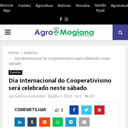
Anuncie
Gestão
Contato
Agricultura
Notícias
Pecuária
Agroindust
Aqui
Rural
Facebook
Whatsapp
PRIMARY
MENU
Home
Eventos
Dia Internacional do Cooperativismo será celebrado neste
sábado
Eventos
Dia Internacional do Cooperativismo
será celebrado neste sábado
por
Fabrício Guimarães
julho 5, 2019
0
931
COMPARTILHAR
0