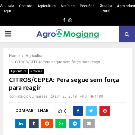
Anuncie
Gestão
Contato
Agricultura
Notícias
Pecuária
Agroindust
Aqui
Rural
Facebook
Whatsapp
PRIMARY
MENU
Home
Agricultura
CITROS/CEPEA: Pera segue sem força para reagir
Agricultura
Notícias
CITROS/CEPEA: Pera segue sem força
para reagir
por
Fabrício Guimarães
abril 25, 2019
0
1180
COMPARTILHAR
0