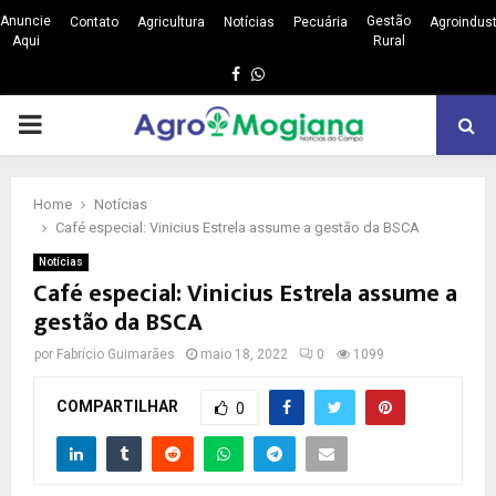
Anuncie
Gestão
Contato
Agricultura
Notícias
Pecuária
Agroindust
Aqui
Rural
Facebook
Whatsapp
PRIMARY
MENU
Home
Notícias
Café especial: Vinicius Estrela assume a gestão da BSCA
Notícias
Café especial: Vinicius Estrela assume a
gestão da BSCA
por
Fabrício Guimarães
maio 18, 2022
0
1099
COMPARTILHAR
0