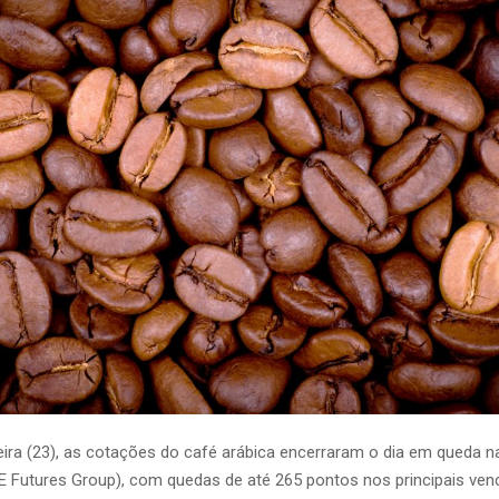
eira (23), as cotações do café arábica
encerraram o dia em queda n
E Futures Group), com quedas de até 265 pontos nos principais ven