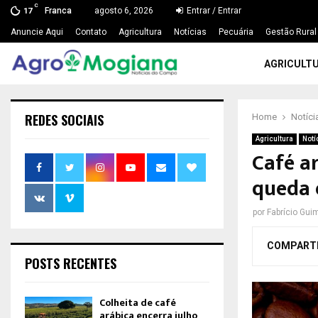
C
Franca
agosto 6, 2026
Entrar / Entrar
17
Anuncie Aqui
Contato
Agricultura
Notícias
Pecuária
Gestão Rural
AGRICULT
REDES SOCIAIS
Home
Notíci
Agricultura
Notí
Café a
queda 
por
Fabrício Gui
COMPART
POSTS RECENTES
Colheita de café
arábica encerra julho