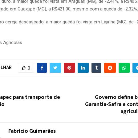
 duro, a maior queda foi vista em Araguari (MG), de -2,41%, a R$405
trado em Guaxupé (MG), a R$421,00, mesmo com a queda de -2,32%.
po cereja descascado, a maior queda foi vista em Lajinha (MG), de -
s Agrícolas
ILHAR
0
apec para transporte de
Governo define b
ão
Garantia-Safra e con
agricul
Fabrício Guimarães