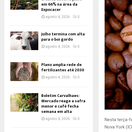
em 66% na área da
Expocacer
agosto 4, 2026
0
Julho termina com alta
para o boi gordo
agosto 4, 2026
0
Plano amplia rede de
fertilizantes até 2030
agosto 4, 2026
0
Boletim Carvalhaes:
Mercado reage a safra
menor e café fecha
semana em alta
agosto 4, 2026
0
Nesta terça-f
Nova York (IC