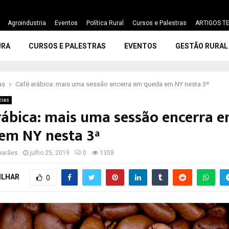
Agroindustria
Eventos
Política Rural
Cursos e Palestras
ARTIGOS TE
URA
CURSOS E PALESTRAS
EVENTOS
GESTÃO RURAL
as
Café arábica: mais uma sessão encerra em queda em NY nesta 3ª
cias
rábica: mais uma sessão encerra 
em NY nesta 3ª
marães
julho 25, 2019
0
1358
ILHAR
0