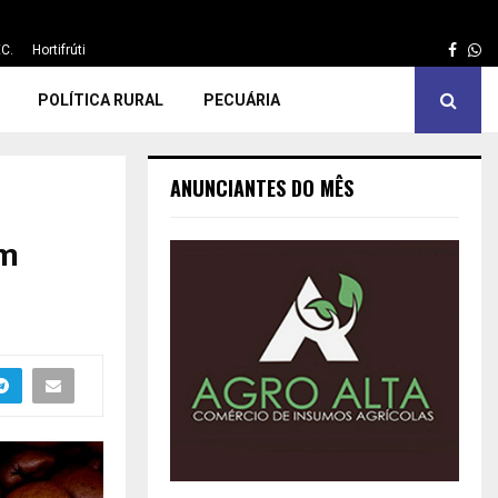
Face
Wh
C.
Hortifrúti
POLÍTICA RURAL
PECUÁRIA
ANUNCIANTES DO MÊS
em