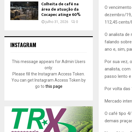
Colheita de café na
O vencimento 
área de atuação da
Cocapec atinge 60%
dezembro/19, 
112,45 cents/
julho 31, 2026
0
O analista de
falando sobre
INSTAGRAM
ano e, sim, pa
Por sua vez, 
This message appears for Admin Users
only:
analista, com
Please fill the Instagram Access Token.
passo lento e
You can get Instagram Access Token by
go to
this page
Por volta das
Mercado inte
O café tipo 4
demais praça