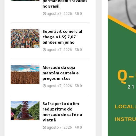
permanecem travados
no Brasil
agosto 7, 2026
0
Superávit comercial
chega a US$ 7,07
bilhões em julho
agosto 7, 2026
0
Mercado da soja
mantém cautela e
preços mistos
agosto 7, 2026
0
Safra perto do fim
reduz ritmo do
mercado de café no
Vietnã
agosto 7, 2026
0