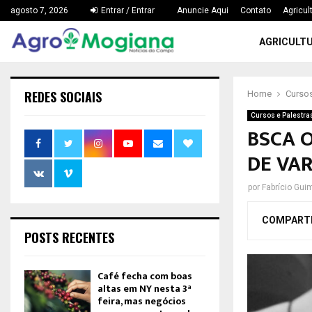
agosto 7, 2026
Entrar / Entrar
Anuncie Aqui
Contato
Agricul
AGRICULT
REDES SOCIAIS
Home
Cursos
Cursos e Palestra
BSCA 
DE VA
por
Fabrício Gui
COMPART
POSTS RECENTES
Café fecha com boas
altas em NY nesta 3ª
feira, mas negócios