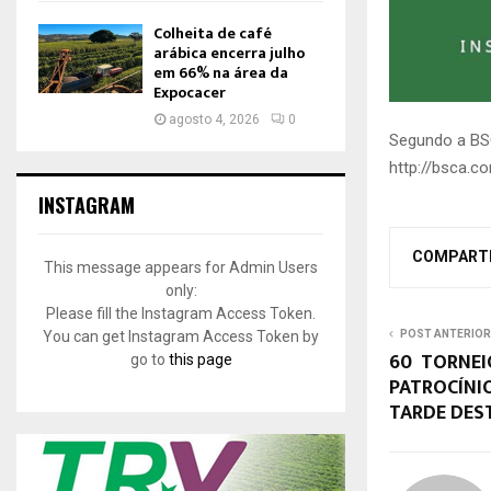
Colheita de café
arábica encerra julho
em 66% na área da
Expocacer
agosto 4, 2026
0
Segundo a BSC
http://bsca.c
INSTAGRAM
COMPART
This message appears for Admin Users
only:
Please fill the Instagram Access Token.
POST ANTERIOR
You can get Instagram Access Token by
60º TORNEI
go to
this page
PATROCÍNIO
TARDE DES