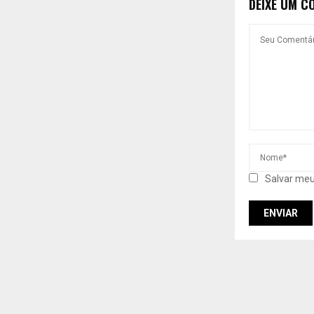
DEIXE UM C
Salvar meu