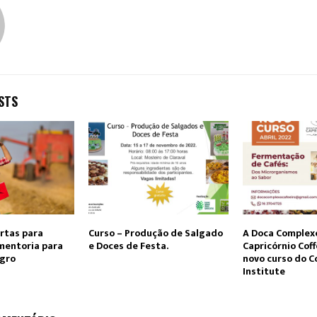
STS
ertas para
Curso – Produção de Salgado
A Doca Complexo
mentoria para
e Doces de Festa.
Capricórnio Coff
agro
novo curso do C
Institute