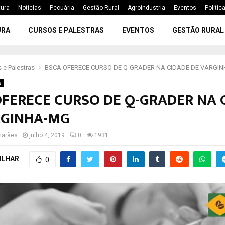
tura
Notícias
Pecuária
Gestão Rural
Agroindustria
Eventos
Polític
URA
CURSOS E PALESTRAS
EVENTOS
GESTÃO RURAL
 e Palestras
BSCA OFERECE CURSO DE Q-GRADER NA CIDADE DE VARGI
s
OFERECE CURSO DE Q-GRADER NA 
RGINHA-MG
marães
julho 4, 2019
0
1931
ILHAR
0