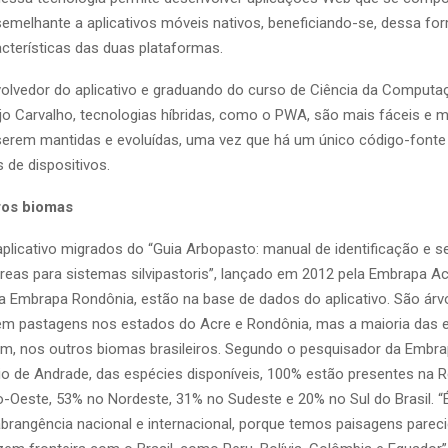
emelhante a aplicativos móveis nativos, beneficiando-se, dessa fo
cterísticas das duas plataformas.
olvedor do aplicativo e graduando do curso de Ciência da Comput
jo Carvalho, tecnologias híbridas, como o PWA, são mais fáceis e 
serem mantidas e evoluídas, uma vez que há um único código-fon
 de dispositivos.
ros biomas
plicativo migrados do “Guia Arbopasto: manual de identificação e s
reas para sistemas silvipastoris”, lançado em 2012 pela Embrapa A
a Embrapa Rondônia, estão na base de dados do aplicativo. São árv
em pastagens nos estados do Acre e Rondônia, mas a maioria das 
m, nos outros biomas brasileiros. Segundo o pesquisador da Embr
io de Andrade, das espécies disponíveis, 100% estão presentes na R
-Oeste, 53% no Nordeste, 31% no Sudeste e 20% no Sul do Brasil. 
 abrangência nacional e internacional, porque temos paisagens parec