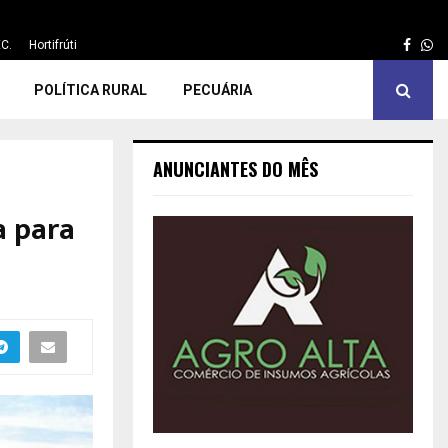
Face
Wh
C.
Hortifrúti
POLÍTICA RURAL
PECUÁRIA
ANUNCIANTES DO MÊS
a para