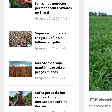
feira, mas negócios
permanecem travados
no Brasil
agosto 7, 2026
0
Superávit comercial
chega a US$ 7,07
bilhões em julho
agosto 7, 2026
0
Mercado da soja
mantém cautela e
preços mistos
agosto 7, 2026
0
Safra perto do fim
reduz ritmo do
UFMS disponibi
mercado de café no
Vietnã
de árvore ma