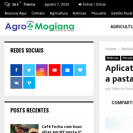
C
Franca
agosto 7, 2026
Entrar / Entrar
26.3
Anuncie Aqui
Contato
Agricultura
Notícias
Pecuária
Gestão Rural
AGRICULT
REDES SOCIAIS
Home
Notíci
Notícias
Pecuár
Aplicat
a past
por
Fabrício Gui
COMPART
POSTS RECENTES
Café fecha com boas
altas em NY nesta 3ª