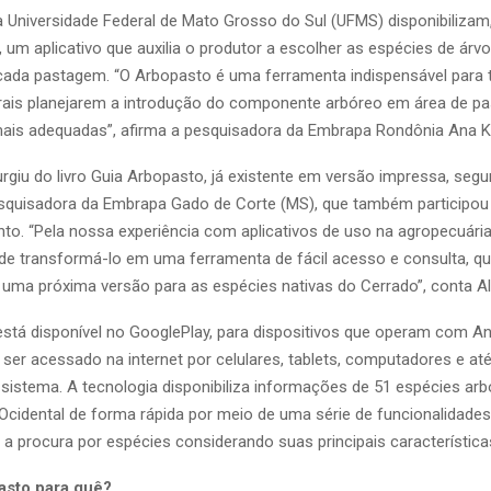
 Universidade Federal de Mato Grosso do Sul (UFMS) disponibilizam
 um aplicativo que auxilia o produtor a escolher as espécies de árv
ada pastagem. “O Arbopasto é uma ferramenta indispensável para 
urais planejarem a introdução do componente arbóreo em área de 
ais adequadas”, afirma a pesquisadora da Embrapa Rondônia Ana K
surgiu do livro Guia Arbopasto, já existente em versão impressa, seg
pesquisadora da Embrapa Gado de Corte (MS), que também participou
to. “Pela nossa experiência com aplicativos de uso na agropecuária
de transformá-lo em uma ferramenta de fácil acesso e consulta, qu
uma próxima versão para as espécies nativas do Cerrado”, conta Al
stá disponível no GooglePlay, para dispositivos que operam com An
er acessado na internet por celulares, tablets, computadores e at
sistema. A tecnologia disponibiliza informações de 51 espécies arb
cidental de forma rápida por meio de uma série de funcionalidades,
 a procura por espécies considerando suas principais característica
asto para quê?