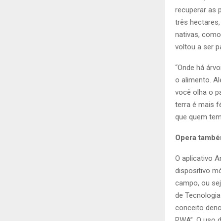
recuperar as 
três hectares
nativas, como
voltou a ser p
“Onde há árvo
o alimento. Al
você olha o p
terra é mais f
que quem tem 
Opera também
O aplicativo 
dispositivo m
campo, ou sej
de Tecnologia
conceito deno
PWA”. O uso 