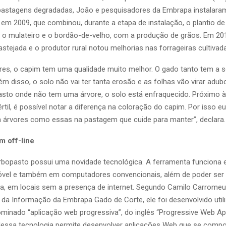
pastagens degradadas, João e pesquisadores da Embrapa instalara
, em 2009, que combinou, durante a etapa de instalação, o plantio de
 o mulateiro e o bordão-de-velho, com a produção de grãos. Em 201
astejada e o produtor rural notou melhorias nas forrageiras cultivad
res, o capim tem uma qualidade muito melhor. O gado tanto tem a
ém disso, o solo não vai ter tanta erosão e as folhas vão virar adu
asto onde não tem uma árvore, o solo está enfraquecido. Próximo à
értil, é possível notar a diferença na coloração do capim. Por isso
árvores como essas na pastagem que cuide para manter”, declara.
 off-line
Arbopasto possui uma novidade tecnológica. A ferramenta funciona 
óvel e também em computadores convencionais, além de poder ser u
a, em locais sem a presença de internet. Segundo Camilo Carromeu
 da Informação da Embrapa Gado de Corte, ele foi desenvolvido uti
minado “aplicação web progressiva”, do inglês “Progressive Web Ap
dessa tecnologia permite desenvolver aplicações Web que se comp