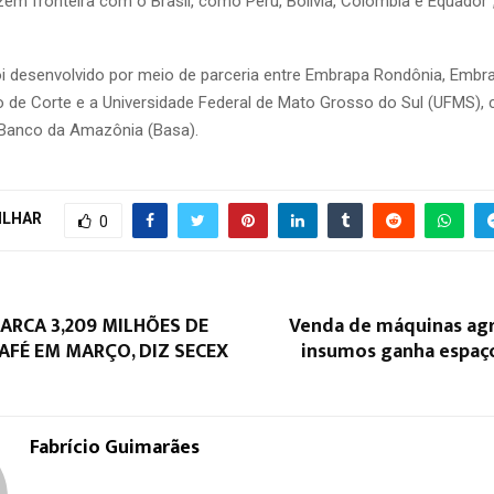
zem fronteira com o Brasil, como Peru, Bolívia, Colômbia e Equador”
foi desenvolvido por meio de parceria entre Embrapa Rondônia, Embr
de Corte e a Universidade Federal de Mato Grosso do Sul (UFMS),
 Banco da Amazônia (Basa).
ILHAR
0
ARCA 3,209 MILHÕES DE
Venda de máquinas agrí
AFÉ EM MARÇO, DIZ SECEX
insumos ganha espa
Fabrício Guimarães