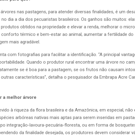
 árvores nas pastagens, para atender diversas finalidades, é um des
 no dia a dia dos pecuaristas brasileiros. Os ganhos são muitos: e
s produtos obtidos na propriedade e elevar a renda, melhorar o micr
 conforto térmico e bem-estar ao animal, aumentar a fertilidade do 
agem mais agradável.
ta com fotografias para facilitar a identificação. “A principal vant
a portabilidade. Quando o produtor rural encontrar uma árvore no ca
diatamente se é boa para a pastagem, se os frutos não causam into
e outras características”, detalha o pesquisador da Embrapa Acre Ca
r a melhor árvore
vido à riqueza da flora brasileira e da Amazônica, em especial, não é
spécies arbóreas nativas mais aptas para serem inseridas em pasta
ipo integração-lavoura-pecuária-floresta, ou em forma de bosquete
pendendo da finalidade desejada, os produtores devem considerar v