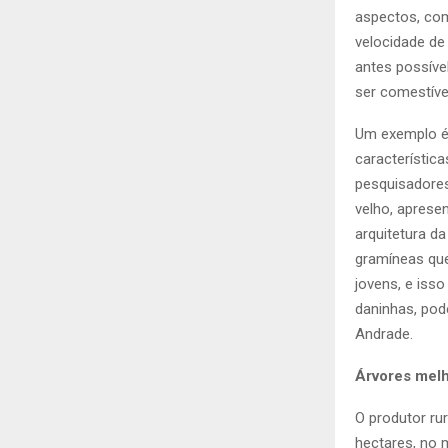
aspectos, com
velocidade de
antes possíve
ser comestíve
Um exemplo é 
característic
pesquisadores
velho, apresen
arquitetura d
gramíneas que
jovens, e isso
daninhas, pod
Andrade.
Árvores mel
O produtor ru
hectares, no 