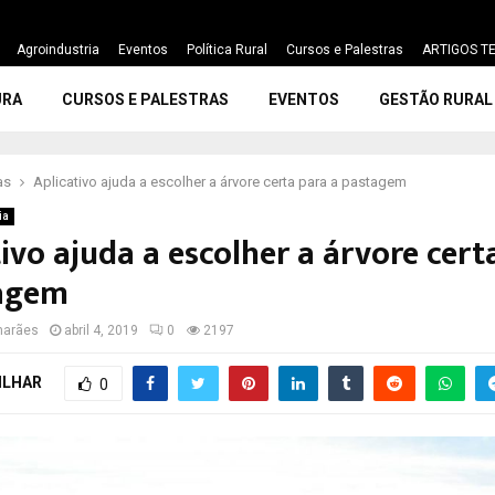
Agroindustria
Eventos
Política Rural
Cursos e Palestras
ARTIGOS TE
URA
CURSOS E PALESTRAS
EVENTOS
GESTÃO RURAL
as
Aplicativo ajuda a escolher a árvore certa para a pastagem
ia
ivo ajuda a escolher a árvore cert
agem
marães
abril 4, 2019
0
2197
ILHAR
0