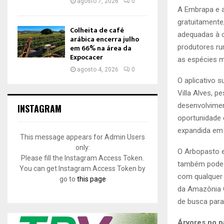
agosto 7, 2026
0
A Embrapa e a
gratuitamente,
Colheita de café
adequadas à c
arábica encerra julho
produtores r
em 66% na área da
Expocacer
as espécies m
agosto 4, 2026
0
O aplicativo 
Villa Alves, 
desenvolvimen
INSTAGRAM
oportunidade 
expandida em 
This message appears for Admin Users
only:
O Arbopasto e
Please fill the Instagram Access Token.
também pode s
You can get Instagram Access Token by
com qualquer 
go to
this page
da Amazônia O
de busca para
Árvores no p