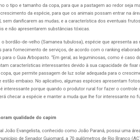
o o tipo e tamanho da copa, para que a pastagem ao redor seja ma
 crescimento da espécie, para que os animais possam entrar na áre
l, sem danificarem as mudas; e a característica dos eventuais fruto
is e não apresentarem substâncias tóxicas.
o bordão-de-velho (Samanea tubulosa), espécie que apresenta as
as para fornecimento de serviços, de acordo com o ranking elaborad
 para o Guia Arbopasto. “Em geral, as leguminosas, como é caso d
tam características interessantes devido à sua capacidade de fixar 
a copa, que permite passagem de luz solar adequada para o crescim
 estão embaixo. No aplicativo, algumas espécies apresentam fotos
 é interessante porque quando o produtor rural for fazer o controle 
erá checar a espécie e manter a muda que lhe for interessante no fut
horam qualidade do capim
ral João Evangelista, conhecido como João Paraná, possui uma áre
município de Senador Guiomard, a 70 quilômetros de Rio Branco (AC)