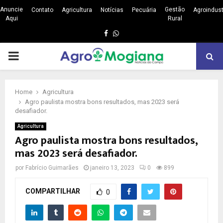
Anuncie
Gestão
Contato
Agricultura
Notícias
Pecuária
Agroindust
Aqui
Rural
Facebook
Whatsapp
PRIMARY
MENU
Home
Agricultura
Agro paulista mostra bons resultados, mas 2023 será
desafiador.
Agricultura
Agro paulista mostra bons resultados,
mas 2023 será desafiador.
por
Fabrício Guimarães
janeiro 13, 2023
0
899
COMPARTILHAR
0