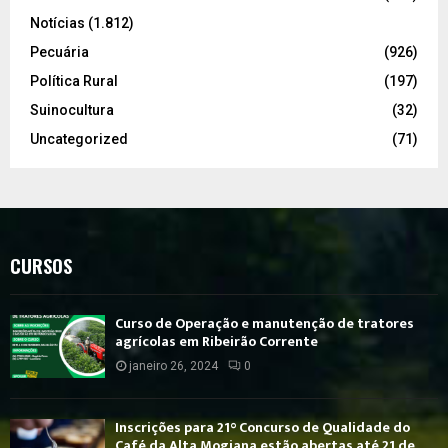
Notícias
(1.812)
Pecuária
(926)
Política Rural
(197)
Suinocultura
(32)
Uncategorized
(71)
CURSOS
Curso de Operação e manutenção de tratores
agrícolas em Ribeirão Corrente
janeiro 26, 2024
0
Inscrições para 21° Concurso de Qualidade do
Café da Alta Mogiana estão abertas até 21 de