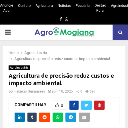
Anuncie
Gestão
Contato
Agricultura
Notícias
Pecuária
Agroindust
Aqui
Rural
Facebook
Whatsapp
PRIMARY
MENU
Home
Agroindustria
Agricultura de precisão reduz custos e impacto ambiental.
Agroindustria
Agricultura de precisão reduz custos e
impacto ambiental.
por
Fabrício Guimarães
abril 10, 2025
0
697
COMPARTILHAR
0