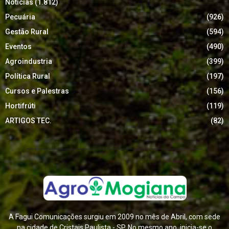
Notícias
(1.812)
Pecuária
(926)
Gestão Rural
(594)
Eventos
(490)
Agroindustria
(399)
Política Rural
(197)
Cursos e Palestras
(156)
Hortifrúti
(119)
ARTIGOS TEC.
(82)
A Fagui Comunicações surgiu em 2009 no mês de Abril, com sede
na cidade de Cristais Paulista - SP. No mesmo ano, inicia-se o