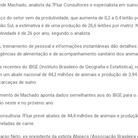
dir Machado, analista da 7Fluir Consultores e especialista em suino
ço do setor vem da produtividade, que aumenta de 0,2 a 0,4 leitão p
ião Sul, a estimativa é de uma produção de 26,6 leitões por matriz. 
tividade é de 26 por ano, segundo o analista.
 treinamento de pessoal e informações instantâneas dão detalhes 
gências de alimentação e de acompanhamento sanitário dos animai
recentes do IBGE (Instituto Brasileiro de Geografia e Estatística), r
 um abate nacional de 44,2 milhões de animais e produção de 3,94
carcaças de suíno.
ento de Machado aponta dados semelhantes aos do IBGE para o
o neste e no próximo ano.
onsultoria 7Fluir prevê abates de 44,4 milhões de animais e produçã
neladas de carne.
rgo Neto, ex-presidente da extinta Abipecs (Associação Brasileira d