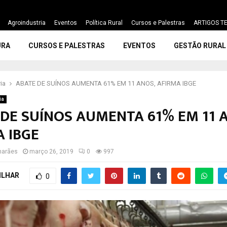
Agroindustria
Eventos
Política Rural
Cursos e Palestras
ARTIGOS TE
URA
CURSOS E PALESTRAS
EVENTOS
GESTÃO RURAL
ia
ABATE DE SUÍNOS AUMENTA 61% EM 11 ANOS, AFIRMA IBGE
ia
 DE SUÍNOS AUMENTA 61% EM 11 
 IBGE
marães
março 26, 2019
0
997
ILHAR
0