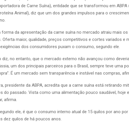
xportadora de Carne Suína), entidade que se transformou em ABPA
 Proteína Animal), diz que um dos grandes impulsos para o crescimen
no.
 forma da apresentação da carne suína no mercado atraiu mais os
 Oferta maior, qualidade, preços competitivos e cortes variados e 
 exigências dos consumidores puxam o consumo, segundo ele.
 diz, no entanto, que o mercado externo não avançou como deveri
ssia, um dos principais parceiros para o Brasil, sempre teve uma pol
pra”. É um mercado sem transparência e instável nas compras, afir
a, presidente da ABPA, acredita que a carne suína está retirando mi
s do passado. Vista como uma alimentação pouco saudável, hoje e
r, afirma.
segundo ele, é que o consumo interno atual de 15 quilos por ano po
 dez quilos de há poucos anos.