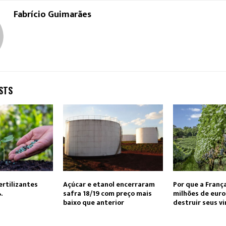
Fabrício Guimarães
STS
ertilizantes
Açúcar e etanol encerraram
Por que a Franç
.
safra 18/19 com preço mais
milhões de euro
baixo que anterior
destruir seus v