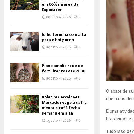
em 66% na área da
Expocacer
agosto 4, 2026
0
Julho termina com alta
para o boi gordo
agosto 4, 2026
0
Plano amplia rede de
fertilizantes até 2030
agosto 4, 2026
0
O abate de su
Boletim Carvalhaes:
que a das dem
Mercado reage a safra
menor e café fecha
É uma ativida
semana em alta
brasileiros, 
agosto 4, 2026
0
Tudo isso dev