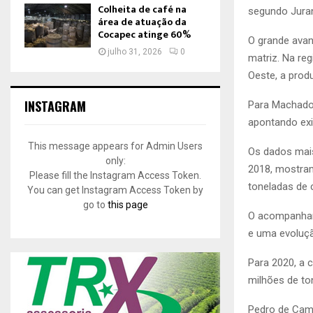
Colheita de café na
segundo Juran
área de atuação da
Cocapec atinge 60%
O grande avan
julho 31, 2026
0
matriz. Na reg
Oeste, a produ
INSTAGRAM
Para Machado,
apontando exi
This message appears for Admin Users
Os dados mais 
only:
2018, mostram
Please fill the Instagram Access Token.
toneladas de 
You can get Instagram Access Token by
go to
this page
O acompanham
e uma evoluçã
Para 2020, a c
milhões de to
Pedro de Cama