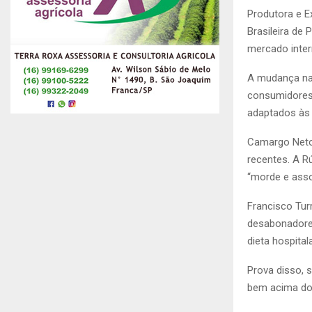
Produtora e E
Brasileira de
mercado inter
A mudança na
consumidores.
adaptados às
Camargo Neto
recentes. A Rú
“morde e asso
Francisco Turr
desabonadore
dieta hospitala
Prova disso, 
bem acima dos