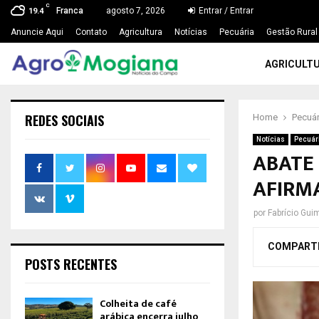
C
Franca
agosto 7, 2026
Entrar / Entrar
19.4
Anuncie Aqui
Contato
Agricultura
Notícias
Pecuária
Gestão Rural
AGRICULT
REDES SOCIAIS
Home
Pecuár
Notícias
Pecuár
ABATE
AFIRMA
por
Fabrício Gui
COMPART
POSTS RECENTES
Colheita de café
arábica encerra julho