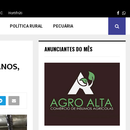
Face
Wh
C.
Hortifrúti
POLÍTICA RURAL
PECUÁRIA
ANUNCIANTES DO MÊS
ANOS,