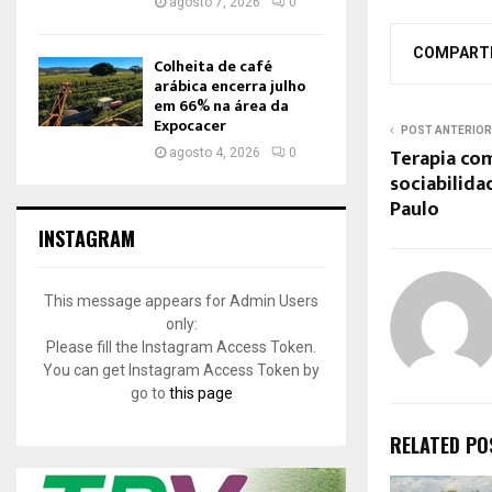
agosto 7, 2026
0
COMPART
Colheita de café
arábica encerra julho
em 66% na área da
Expocacer
POST ANTERIOR
Terapia com
agosto 4, 2026
0
sociabilid
Paulo
INSTAGRAM
This message appears for Admin Users
only:
Please fill the Instagram Access Token.
You can get Instagram Access Token by
go to
this page
RELATED PO