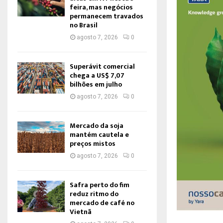
feira, mas negócios
permanecem travados
no Brasil
agosto 7, 2026
0
Superávit comercial
chega a US$ 7,07
bilhões em julho
agosto 7, 2026
0
Mercado da soja
mantém cautela e
preços mistos
agosto 7, 2026
0
Safra perto do fim
reduz ritmo do
mercado de café no
Vietnã