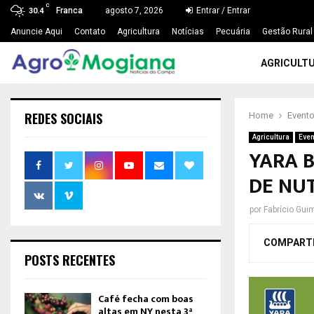
C
Franca
agosto 7, 2026
Entrar / Entrar
30.4
Anuncie Aqui
Contato
Agricultura
Notícias
Pecuária
Gestão Rural
AGRICULT
REDES SOCIAIS
Home
Event
Agricultura
Even
YARA B
DE NU
por
Fabrício Gui
COMPART
POSTS RECENTES
Café fecha com boas
altas em NY nesta 3ª