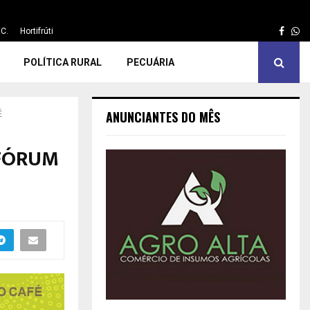
Face
Wh
C.
Hortifrúti
POLÍTICA RURAL
PECUÁRIA
ANUNCIANTES DO MÊS
É
 FÓRUM