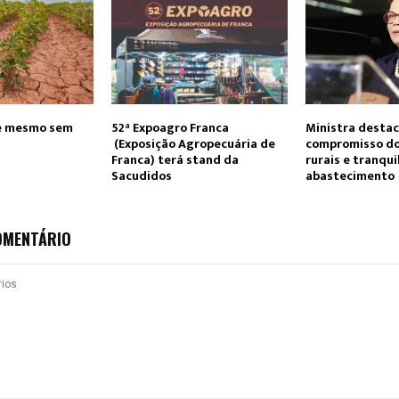
e mesmo sem
52ª Expoagro Franca
Ministra desta
(Exposição Agropecuária de
compromisso do
Franca) terá stand da
rurais e tranqui
Sacudidos
abastecimento
OMENTÁRIO