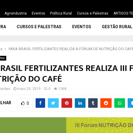
Agroindustria
Eventos
Política Rural
Cursos e Palestras
ARTIGOS TE
URA
CURSOS E PALESTRAS
EVENTOS
GESTÃO RURAL
os
YARA BRASIL FERTILIZANTES REALIZA III FÓRUM DE NUTRIÇÃO DO CAF
tos
RASIL FERTILIZANTES REALIZA III
TRIÇÃO DO CAFÉ
marães
maio 29, 2019
0
1368
ILHAR
0