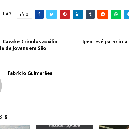
ILHAR
0
 Cavalos Crioulos auxilia
Ipea revê para cima
ade de jovens em São
Fabrício Guimarães
STS