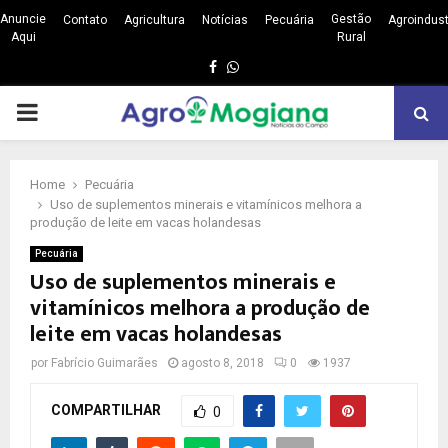
Anuncie
Gestão
Contato
Agricultura
Notícias
Pecuária
Agroindust
Aqui
Rural
Facebook
Whatsapp
PRIMARY
MENU
Home
Pecuária
Uso de suplementos minerais e vitamínicos melhora a
produção de leite em vacas holandesas
Pecuária
Uso de suplementos minerais e
vitamínicos melhora a produção de
leite em vacas holandesas
por
Fabrício Guimarães
agosto 8, 2018
0
1937
COMPARTILHAR
0