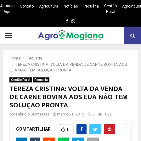
Anuncie
Gestão
Contato
Agricultura
Notícias
Pecuária
Agroindust
Aqui
Rural
Facebook
Whatsapp
PRIMARY
MENU
Home
Pecuária
TEREZA CRISTINA: VOLTA DA VENDA DE CARNE BOVINA AOS
EUA NÃO TEM SOLUÇÃO PRONTA
Gestão Rural
Pecuária
TEREZA CRISTINA: VOLTA DA VENDA
DE CARNE BOVINA AOS EUA NÃO TEM
SOLUÇÃO PRONTA
por
Fabrício Guimarães
março 21, 2019
0
1092
COMPARTILHAR
0