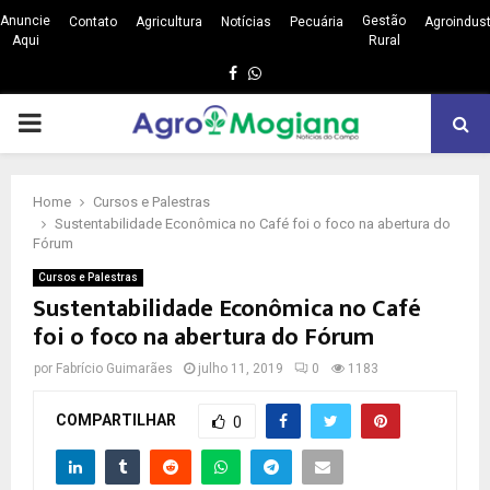
Anuncie
Gestão
Contato
Agricultura
Notícias
Pecuária
Agroindust
Aqui
Rural
Facebook
Whatsapp
PRIMARY
MENU
Home
Cursos e Palestras
Sustentabilidade Econômica no Café foi o foco na abertura do
Fórum
Cursos e Palestras
Sustentabilidade Econômica no Café
foi o foco na abertura do Fórum
por
Fabrício Guimarães
julho 11, 2019
0
1183
COMPARTILHAR
0