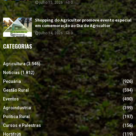
julho 15, 2026
0
Shopping do Agricultor promove evento especial
em comemoração ao Dia do Agricultor
julho 14, 2026
0
CATEGORIAS
Agricultura
(3.546)
Notícias
(1.812)
Pecuária
(926)
Gestão Rural
(594)
Eventos
(490)
Agroindustria
(399)
Política Rural
(197)
Cursos e Palestras
(156)
Hortifrúti
(119)