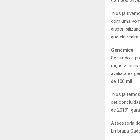
Campos Silva,
“Nós já tivem
com uma vonta
disponibiliza
que ela realme
Genômica
Seguindo a pr
raças zebuína
avaliações ge
de 100 mil.
“Nós já temo
ser concluídas
de 2019”, gar
Assessoria d
Embrapa Gado