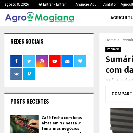
agosto 8, 2026
Entrar / Entrar
Anuncie Aqui
Contato
Agricul
AGRICULT
REDES SOCIAIS
Home
Pecuár
Pecuária
Sumári
com da
por
Fabrício Gui
COMPART
POSTS RECENTES
Café fecha com boas
altas em NY nesta 3ª
feira, mas negócios