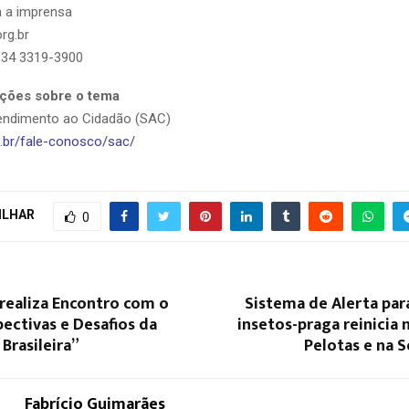
a a imprensa
rg.br
 34 3319-3900
ções sobre o tema
tendimento ao Cidadão (SAC)
br/fale-conosco/sac/
ILHAR
0
ealiza Encontro com o
Sistema de Alerta par
ectivas e Desafios da
insetos-praga reinicia 
 Brasileira”
Pelotas e na 
Fabrício Guimarães