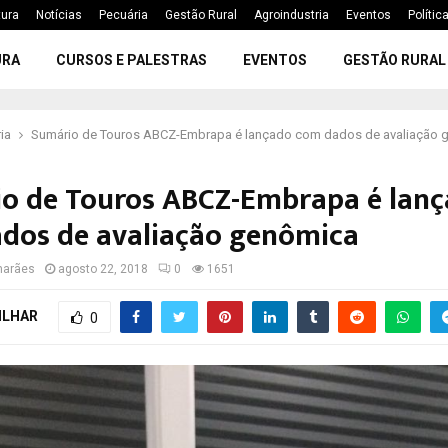
tura
Notícias
Pecuária
Gestão Rural
Agroindustria
Eventos
Polític
URA
CURSOS E PALESTRAS
EVENTOS
GESTÃO RURAL
ia
Sumário de Touros ABCZ-Embrapa é lançado com dados de avaliação 
o de Touros ABCZ-Embrapa é lan
dos de avaliação genômica
marães
agosto 22, 2018
0
1651
ILHAR
0