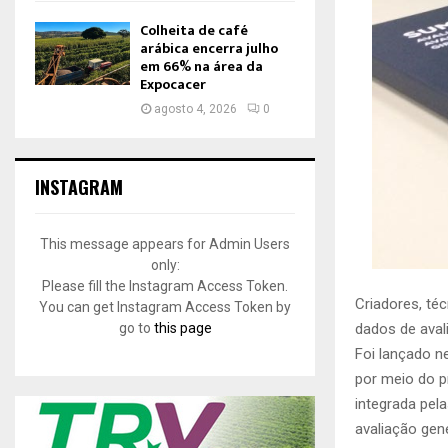
Colheita de café
arábica encerra julho
em 66% na área da
Expocacer
agosto 4, 2026
0
INSTAGRAM
This message appears for Admin Users
only:
Please fill the Instagram Access Token.
Criadores, té
You can get Instagram Access Token by
dados de ava
go to
this page
Foi lançado n
por meio do p
integrada pel
avaliação gené