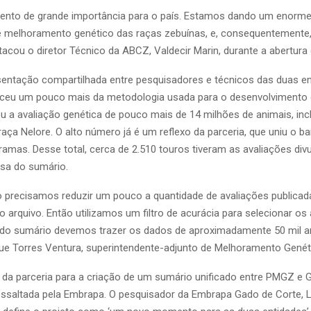
ento de grande importância para o país. Estamos dando um enorm
e melhoramento genético das raças zebuínas, e, consequentemente,
tacou o diretor Técnico da ABCZ, Valdecir Marin, durante a abertura
ntação compartilhada entre pesquisadores e técnicos das duas en
eceu um pouco mais da metodologia usada para o desenvolvimento 
u a avaliação genética de pouco mais de 14 milhões de animais, inc
raça Nelore. O alto número já é um reflexo da parceria, que uniu o 
ramas. Desse total, cerca de 2.510 touros tiveram as avaliações div
sa do sumário.
 precisamos reduzir um pouco a quantidade de avaliações publicad
 arquivo. Então utilizamos um filtro de acurácia para selecionar os 
 do sumário devemos trazer os dados de aproximadamente 50 mil an
que Torres Ventura, superintendente-adjunto de Melhoramento Genét
 da parceria para a criação de um sumário unificado entre PMGZ e 
ssaltada pela Embrapa. O pesquisador da Embrapa Gado de Corte, L