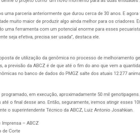
 define o projeto como ‘um novo momento para as duas entidades’.
os uma parceria anteriormente que durou cerca de 30 anos. E agora
de muito maior de produzir algo ainda melhor para os criadores. 
ndo uma ferramenta com um potencial enorme para esses pecuarist
nte seja efetiva, precisa ser usada”, destaca ele.
oposta de utilização da genômica no processo de melhoramento ge
s, a previsão da ABCZ é de que até o fim do ano que vem a quantid
nômicas no banco de dados do PMGZ salte dos atuais 12.277 anima
s programado, em execução, aproximadamente 50 mil genotipagens.
 até o final desse ano. Então, seguramente, iremos atingir esses 100
ante o superintendente Técnico da ABCZ, Luiz Antonio Josahkian.
e Imprensa – ABCZ
 de Corte