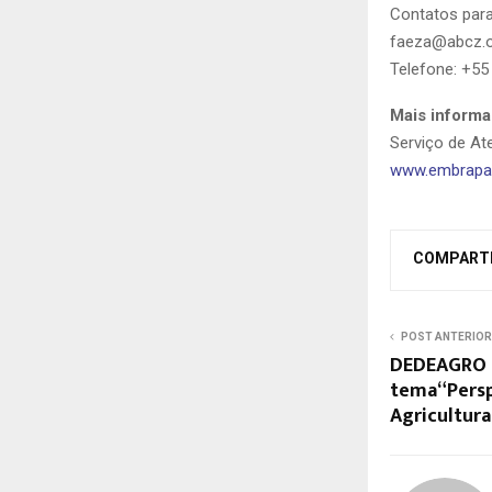
Contatos par
faeza@abcz.o
Telefone:
+55
Mais informa
Serviço de A
www.embrapa.
COMPART
POST ANTERIOR
DEDEAGRO r
tema“Persp
Agricultura