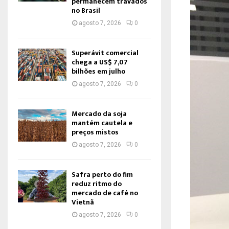
permanecem travados
no Brasil
agosto 7, 2026
0
Superávit comercial
chega a US$ 7,07
bilhões em julho
agosto 7, 2026
0
Mercado da soja
mantém cautela e
preços mistos
agosto 7, 2026
0
Safra perto do fim
reduz ritmo do
mercado de café no
Vietnã
agosto 7, 2026
0