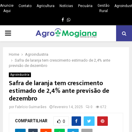
Anuncie
Gestão
Contato
Agricultura
Notícias
Pecuária
Agroindust
Aqui
Rural
Facebook
Whatsapp
PRIMARY
MENU
Home
Agroindustria
Safra de laranja tem crescimento estimado de 2,4% ante
previsão de dezembro
Agroindustria
Safra de laranja tem crescimento
estimado de 2,4% ante previsão de
dezembro
por
Fabrício Guimarães
fevereiro 14, 2025
0
672
COMPARTILHAR
0