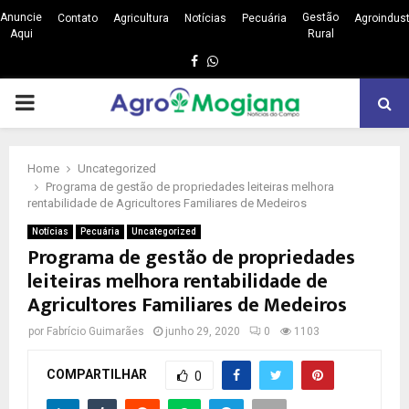
Anuncie
Gestão
Contato
Agricultura
Notícias
Pecuária
Agroindust
Aqui
Rural
Facebook
Whatsapp
PRIMARY
MENU
Home
Uncategorized
Programa de gestão de propriedades leiteiras melhora
rentabilidade de Agricultores Familiares de Medeiros
Notícias
Pecuária
Uncategorized
Programa de gestão de propriedades
leiteiras melhora rentabilidade de
Agricultores Familiares de Medeiros
por
Fabrício Guimarães
junho 29, 2020
0
1103
COMPARTILHAR
0