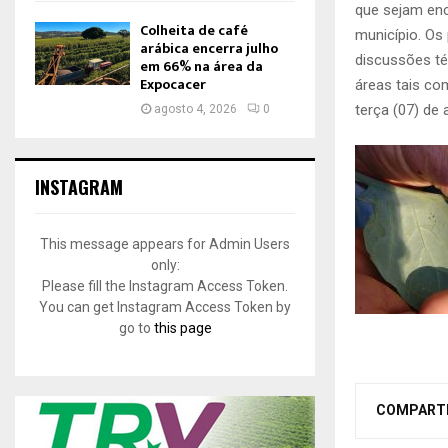
que sejam en
Colheita de café
município. Os
arábica encerra julho
discussões té
em 66% na área da
Expocacer
áreas tais co
terça (07) de 
agosto 4, 2026
0
INSTAGRAM
This message appears for Admin Users
only:
Please fill the Instagram Access Token.
You can get Instagram Access Token by
go to
this page
COMPART