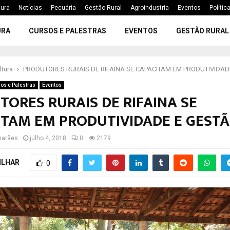
tura
Notícias
Pecuária
Gestão Rural
Agroindustria
Eventos
Polític
URA
CURSOS E PALESTRAS
EVENTOS
GESTÃO RURAL
ltura
PRODUTORES RURAIS DE RIFAINA SE CAPACITAM EM PRODUTIVIDAD
os e Palestras
Eventos
ORES RURAIS DE RIFAINA SE
ITAM EM PRODUTIVIDADE E GEST
marães
julho 4, 2018
0
2179
ILHAR
0