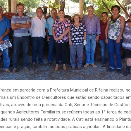
ranca em parceria com a Prefeitura Municipal de Rifaina realizou ne
 mais um Encontro de Olericultores que estão sendo capacitados e
tivas, através de uma parceria da Cati, Senar e Técnicas de Gestão
quenos Agricultores Familiares se reúnem todas as 1ª terça de c
es rurais sendo feita a rotati
vidade. A Cati está ensinando o Planti
oenças e pragas, também as boas praticas agrícolas. A finalidade d