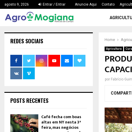
agosto 9, 2026
Entrar / Entrar
Anuncie Aqui
Contato
Agricul
AGRICULT
REDES SOCIAIS
Home
Agricu
Agricultura
Curs
PRODUT
CAPAC
por
Fabrício Gui
COMPART
POSTS RECENTES
Café fecha com boas
altas em NY nesta 3ª
feira, mas negócios