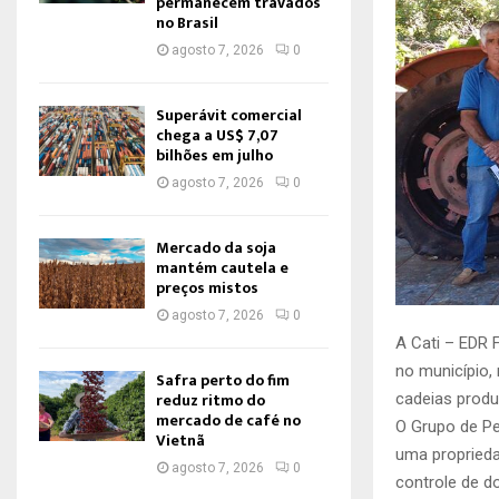
permanecem travados
no Brasil
agosto 7, 2026
0
Superávit comercial
chega a US$ 7,07
bilhões em julho
agosto 7, 2026
0
Mercado da soja
mantém cautela e
preços mistos
agosto 7, 2026
0
A Cati – EDR F
no município,
Safra perto do fim
reduz ritmo do
cadeias produ
mercado de café no
O Grupo de Pe
Vietnã
uma propriedad
agosto 7, 2026
0
controle de d