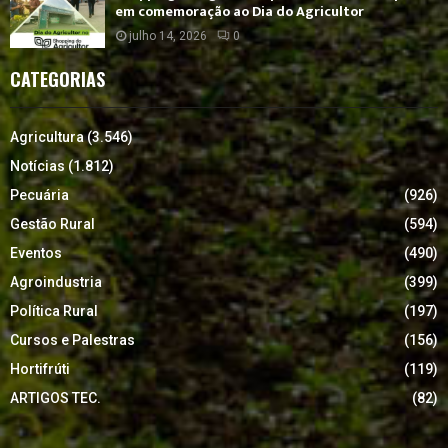
em comemoração ao Dia do Agricultor
julho 14, 2026
0
CATEGORIAS
Agricultura
(3.546)
Notícias
(1.812)
Pecuária
(926)
Gestão Rural
(594)
Eventos
(490)
Agroindustria
(399)
Política Rural
(197)
Cursos e Palestras
(156)
Hortifrúti
(119)
ARTIGOS TEC.
(82)