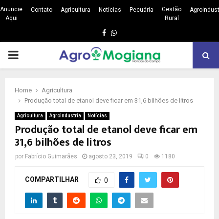
Anuncie
Gestão
Contato
Agricultura
Notícias
Pecuária
Agroindust
Aqui
Rural
Facebook
Whatsapp
PRIMARY
MENU
Home
Agricultura
Produção total de etanol deve ficar em 31,6 bilhões de litros
Agricultura
Agroindustria
Notícias
Produção total de etanol deve ficar em
31,6 bilhões de litros
por
Fabrício Guimarães
agosto 23, 2019
0
1180
COMPARTILHAR
0