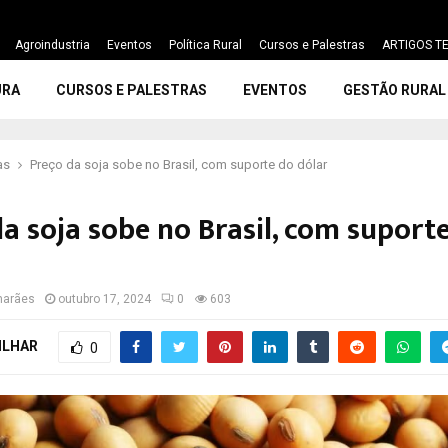
Agroindustria
Eventos
Política Rural
Cursos e Palestras
ARTIGOS TE
URA
CURSOS E PALESTRAS
EVENTOS
GESTÃO RURAL
as
Preço da soja sobe no Brasil, com suporte do dólar
da soja sobe no Brasil, com suport
marães
outubro 17, 2024
0
603
ILHAR
0