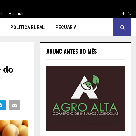
Face
Wh
C.
Hortifrúti
POLÍTICA RURAL
PECUÁRIA
ANUNCIANTES DO MÊS
e do