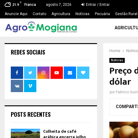
C
Franca
agosto 7, 2026
Entrar / Entrar
21.9
Anuncie Aqui
Contato
Agricultura
Notícias
Pecuária
Gestão Rural
AGRICULT
REDES SOCIAIS
Home
Notíci
Notícias
Preço 
dólar
por
Fabrício Gui
COMPART
POSTS RECENTES
Colheita de café
arábica encerra julho