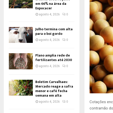
em 66% na área da
Expocacer
agosto 4, 2026
0
Julho termina com alta
para o boi gordo
agosto 4, 2026
0
Plano amplia rede de
fertilizantes até 2030
agosto 4, 2026
0
Boletim Carvalhaes:
Mercado reage a safra
menor e café fecha
semana em alta
Cotações ence
agosto 4, 2026
0
contramão do