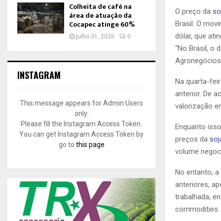
Colheita de café na
O preço da
so
área de atuação da
Cocapec atinge 60%
Brasil. O mov
dólar, que at
julho 31, 2026
0
“No Brasil, o 
Agronegócios,
INSTAGRAM
Na quarta-fei
anterior. De 
This message appears for Admin Users
valorização e
only:
Please fill the Instagram Access Token.
Enquanto isso
You can get Instagram Access Token by
preços da
soj
go to
this page
volume negoci
No entanto, 
anteriores, a
trabalhada, e
commodities.