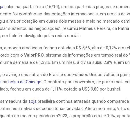
ja
subiu na quarta-feira (16/10), em boa parte das praças de comer
imento foi contrário ao das cotações internacionais, em um dia de v
ingiu a maior cotação em quase dois meses e meio no mercado cambia
dólar sustentou as negociações”, resumiu Matheus Pereira, da Pátria
 em boletim divulgado pelas redes sociais.
ra, a moeda americana fechou cotada a R$ 5,66, alta de 0,12% em re
acordo com o
ValorPRO
, sistema de informações em tempo real do
m uma semana é de 1,38%. Em um mês, a divisa subiu 2,8% e, em um
, o avanço das safras do Brasil e dos Estados Unidos voltou a pres
a
na
bolsa de Chicago
. O contrato para novembro, de prazo mais cu
ado, fechou em queda de 1,11%, cotado a US$ 9,80 por bushel.
a semeadura da
soja
brasileira continua atrasada quando comparada
pontam estimativas de consultorias privadas. Até o momento, 9,1% da
nquanto no mesmo período em2023, a proporção era de 19%, apont