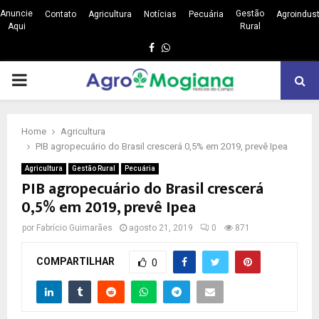
Anuncie
Gestão
Contato
Agricultura
Notícias
Pecuária
Agroindust
Aqui
Rural
Facebook
Whatsapp
PRIMARY
MENU
Home
Agricultura
PIB agropecuário do Brasil crescerá 0,5% em 2019, prevê Ipea
Agricultura
Gestão Rural
Pecuária
PIB agropecuário do Brasil crescerá
0,5% em 2019, prevê Ipea
por
Fabrício Guimarães
agosto 21, 2019
0
871
COMPARTILHAR
0