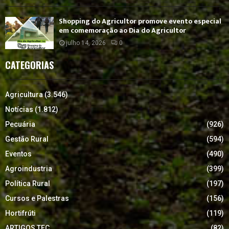
Shopping do Agricultor promove evento especial
em comemoração ao Dia do Agricultor
julho 14, 2026
0
CATEGORIAS
Agricultura
(3.546)
Notícias
(1.812)
Pecuária
(926)
Gestão Rural
(594)
Eventos
(490)
Agroindustria
(399)
Política Rural
(197)
Cursos e Palestras
(156)
Hortifrúti
(119)
ARTIGOS TEC.
(82)