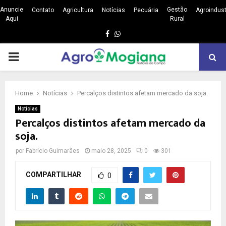
Anuncie
Gestão
Contato
Agricultura
Notícias
Pecuária
Agroindust
Aqui
Rural
Facebook
Whatsapp
PRIMARY
MENU
Home
Notícias
Percalços distintos afetam mercado da soja.
Notícias
Percalços distintos afetam mercado da
soja.
por
Fabrício Guimarães
maio 28, 2025
0
301
COMPARTILHAR
0