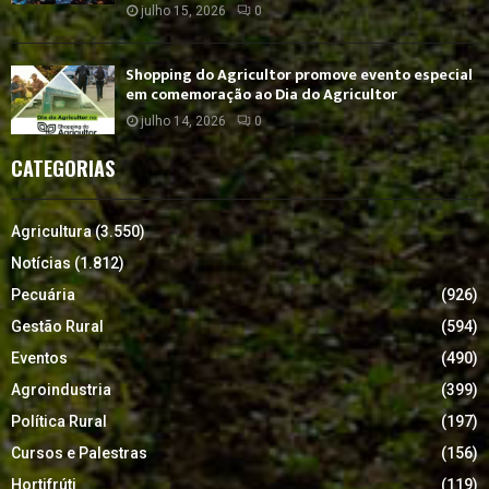
julho 15, 2026
0
Shopping do Agricultor promove evento especial
em comemoração ao Dia do Agricultor
julho 14, 2026
0
CATEGORIAS
Agricultura
(3.550)
Notícias
(1.812)
Pecuária
(926)
Gestão Rural
(594)
Eventos
(490)
Agroindustria
(399)
Política Rural
(197)
Cursos e Palestras
(156)
Hortifrúti
(119)