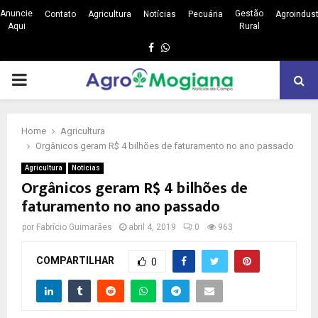
Anuncie
Gestão
Contato
Agricultura
Notícias
Pecuária
Agroindust
Aqui
Rural
Facebook
Whatsapp
PRIMARY
MENU
Home
Agricultura
Orgânicos geram R$ 4 bilhões de faturamento no ano passado
Agricultura
Notícias
Orgânicos geram R$ 4 bilhões de
faturamento no ano passado
por
Fabrício Guimarães
abril 4, 2019
0
963
COMPARTILHAR
0