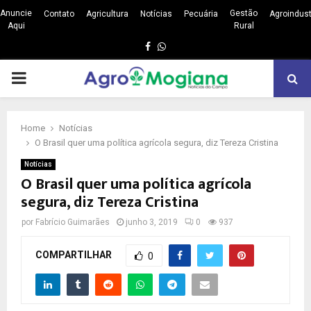
Anuncie
Gestão
Contato
Agricultura
Notícias
Pecuária
Agroindust
Aqui
Rural
Facebook
Whatsapp
PRIMARY
MENU
Home
Notícias
O Brasil quer uma política agrícola segura, diz Tereza Cristina
Notícias
O Brasil quer uma política agrícola
segura, diz Tereza Cristina
por
Fabrício Guimarães
junho 3, 2019
0
937
COMPARTILHAR
0