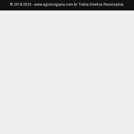
© 2018-2023 - www.agromogiana.com.br. Todos Direitos Reservados.