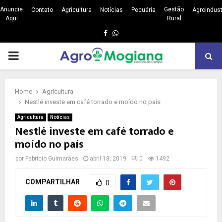
Anuncie
Gestão
Contato
Agricultura
Notícias
Pecuária
Agroindust
Aqui
Rural
Facebook
Whatsapp
PRIMARY
MENU
Home
Agricultura
Nestlé investe em café torrado e moído no país
Agricultura
Notícias
Nestlé investe em café torrado e
moído no país
por
Fabrício Guimarães
abril 18, 2019
0
1492
COMPARTILHAR
0