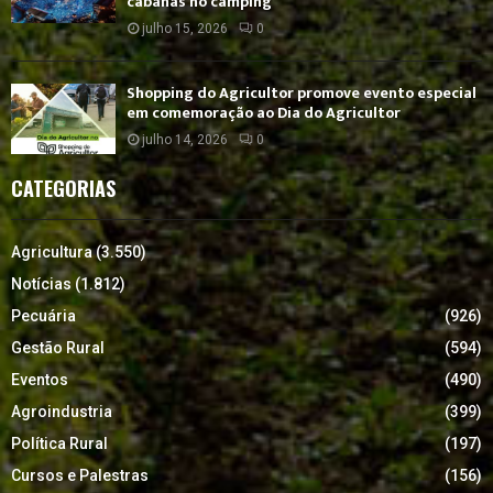
cabanas no camping
julho 15, 2026
0
Shopping do Agricultor promove evento especial
em comemoração ao Dia do Agricultor
julho 14, 2026
0
CATEGORIAS
Agricultura
(3.550)
Notícias
(1.812)
Pecuária
(926)
Gestão Rural
(594)
Eventos
(490)
Agroindustria
(399)
Política Rural
(197)
Cursos e Palestras
(156)