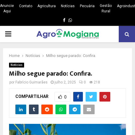
Anuncie
Gestão
Contato
Agricultura
Notícias
Pecuária
Agroindust
Aqui
Rural
Facebook
Whatsapp
PRIMARY
MENU
Home
Notícias
Milho segue parado: Confira.
Notícias
Milho segue parado: Confira.
por
Fabrício Guimarães
julho 2, 2025
0
218
COMPARTILHAR
0