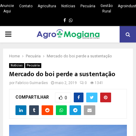
Anuncie
Gestão
Contato
Agricultura
Notícias
Pecuária
Agroindust
Aqui
Rural
Facebook
Whatsapp
PRIMARY
MENU
Home
Pecuária
Mercado do boi perde a sustentação
Notícias
Pecuária
Mercado do boi perde a sustentação
por
Fabrício Guimarães
maio 2, 2019
0
1341
COMPARTILHAR
0