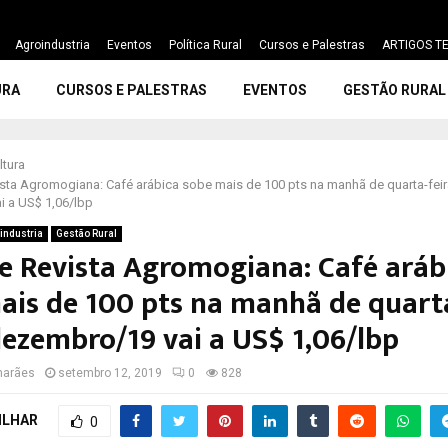
Agroindustria
Eventos
Política Rural
Cursos e Palestras
ARTIGOS TE
URA
CURSOS E PALESTRAS
EVENTOS
GESTÃO RURAL
ltura
sta Agromogiana: Café arábica sobe mais de 100 pts na manhã de quarta-feira
 a US$ 1,06/lbp
industria
Gestão Rural
e Revista Agromogiana: Café aráb
ais de 100 pts na manhã de quarta
 dezembro/19 vai a US$ 1,06/lbp
marães
setembro 12, 2019
0
828
ILHAR
0