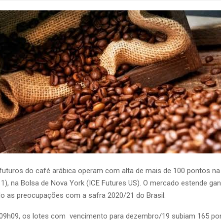
futuros do café arábica operam com alta de mais de 100 pontos n
(11), na Bolsa de Nova York (ICE Futures US). O mercado estende ga
 as preocupações com a safra 2020/21 do Brasil.
 09h09, os lotes com vencimento para dezembro/19 subiam 165 pon