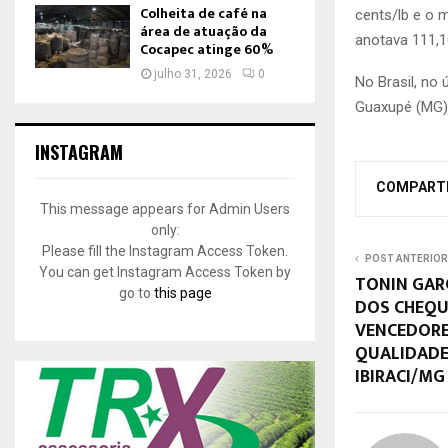
Colheita de café na
cents/lb e o 
área de atuação da
anotava 111,1
Cocapec atinge 60%
julho 31, 2026
0
No Brasil, no
Guaxupé (MG)
INSTAGRAM
COMPART
This message appears for Admin Users
only:
Please fill the Instagram Access Token.
POST ANTERIOR
You can get Instagram Access Token by
TONIN GAR
go to
this page
DOS CHEQU
VENCEDORE
QUALIDADE 
IBIRACI/MG