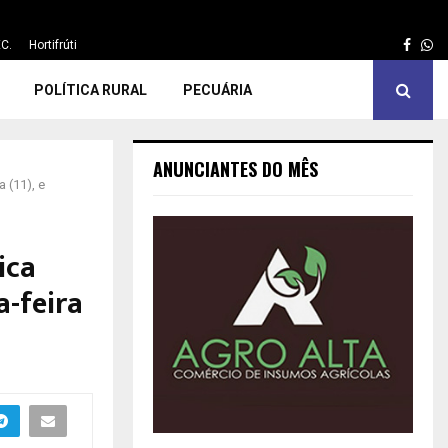
Face
Wh
C.
Hortifrúti
POLÍTICA RURAL
PECUÁRIA
ANUNCIANTES DO MÊS
 (11), e
ica
-feira