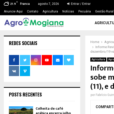
C
Franca
agosto 7, 2026
Entrar / Entrar
21.9
Anuncie Aqui
Contato
Agricultura
Notícias
Pecuária
Gestão Rural
AGRICULT
REDES SOCIAIS
Home
Agricu
Informe Revi
dezembro/19 vai
Agricultura
Agro
Inform
sobe m
(11), e
POSTS RECENTES
por
Fabrício Gui
COMPART
Colheita de café
arábica encerra julho