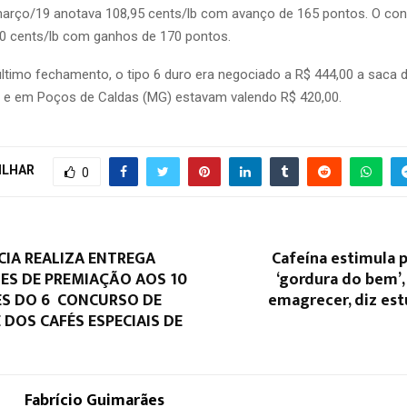
março/19 anotava 108,95 cents/lb com avanço de 165 pontos. O con
0 cents/lb com ganhos de 170 pontos.
 último fechamento, o tipo 6 duro era negociado a R$ 444,00 a saca 
 e em Poços de Caldas (MG) estavam valendo R$ 420,00.
ILHAR
0
CIA REALIZA ENTREGA
Cafeína estimula 
ES DE PREMIAÇÃO AOS 10
‘gordura do bem’,
S DO 6º CONCURSO DE
emagrecer, diz est
DOS CAFÉS ESPECIAIS DE
Fabrício Guimarães