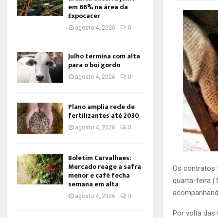
em 66% na área da
Expocacer
agosto 4, 2026
0
Julho termina com alta
para o boi gordo
agosto 4, 2026
0
Plano amplia rede de
fertilizantes até 2030
agosto 4, 2026
0
Boletim Carvalhaes:
Mercado reage a safra
Os contratos 
menor e café fecha
quarta-feira 
semana em alta
acompanhando
agosto 4, 2026
0
Por volta das