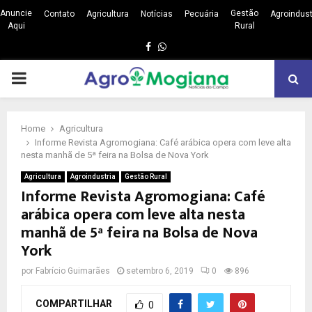
Anuncie
Gestão
Contato
Agricultura
Notícias
Pecuária
Agroindust
Aqui
Rural
Facebook
Whatsapp
PRIMARY
MENU
Home
Agricultura
Informe Revista Agromogiana: Café arábica opera com leve alta
nesta manhã de 5ª feira na Bolsa de Nova York
Agricultura
Agroindustria
Gestão Rural
Informe Revista Agromogiana: Café
arábica opera com leve alta nesta
manhã de 5ª feira na Bolsa de Nova
York
por
Fabrício Guimarães
setembro 6, 2019
0
896
COMPARTILHAR
0