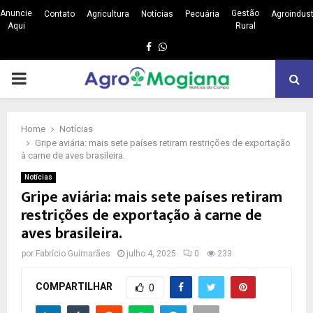
Anuncie
Gestão
Contato
Agricultura
Notícias
Pecuária
Agroindust
Aqui
Rural
Facebook
Whatsapp
PRIMARY
MENU
Home
Notícias
Gripe aviária: mais sete países retiram restrições de exportação
à carne de aves brasileira.
Notícias
Gripe aviária: mais sete países retiram
restrições de exportação à carne de
aves brasileira.
por
Fabrício Guimarães
julho 4, 2025
0
233
COMPARTILHAR
0