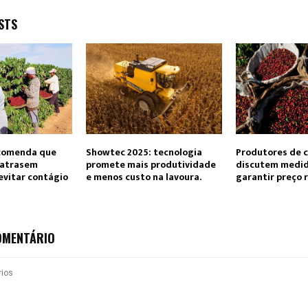
STS
ecomenda que
Showtec 2025: tecnologia
Produtores de c
 atrasem
promete mais produtividade
discutem medid
evitar contágio
e menos custo na lavoura.
garantir preço
OMENTÁRIO