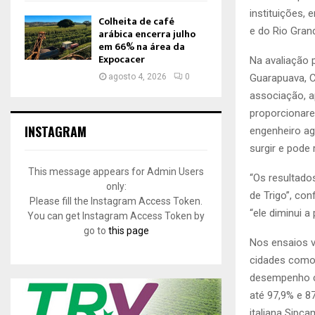
instituições,
Colheita de café
e do Rio Gran
arábica encerra julho
em 66% na área da
Expocacer
Na avaliação
agosto 4, 2026
0
Guarapuava, C
associação, a
proporcionare
INSTAGRAM
engenheiro ag
surgir e pode
This message appears for Admin Users
“Os resultado
only:
de Trigo”, co
Please fill the Instagram Access Token.
“ele diminui a
You can get Instagram Access Token by
go to
this page
Nos ensaios v
cidades como 
desempenho co
até 97,9% e 8
italiana Sipc