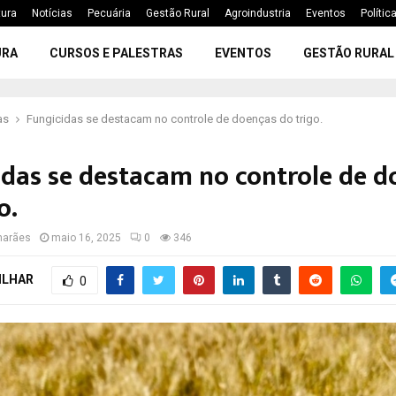
tura
Notícias
Pecuária
Gestão Rural
Agroindustria
Eventos
Polític
URA
CURSOS E PALESTRAS
EVENTOS
GESTÃO RURAL
as
Fungicidas se destacam no controle de doenças do trigo.
idas se destacam no controle de d
o.
marães
maio 16, 2025
0
346
ILHAR
0