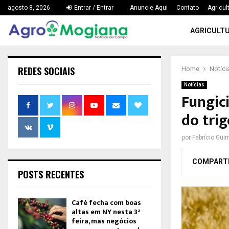
agosto 8, 2026
Entrar / Entrar
Anuncie Aqui
Contato
Agricul
AGRICULT
REDES SOCIAIS
Home
Notíci
Notícias
Fungic
do trig
por
Fabrício Gui
COMPART
POSTS RECENTES
Café fecha com boas
altas em NY nesta 3ª
feira, mas negócios