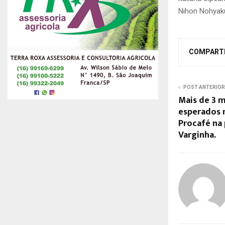
Nihon Nohyaku
COMPART
POST ANTERIOR
Mais de 3 m
esperados 
Procafé na
Varginha.