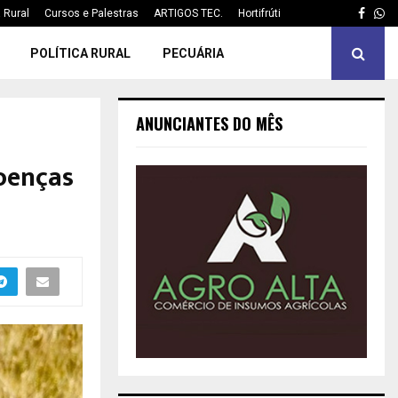
Face
Wh
a Rural
Cursos e Palestras
ARTIGOS TEC.
Hortifrúti
POLÍTICA RURAL
PECUÁRIA
ANUNCIANTES DO MÊS
oenças