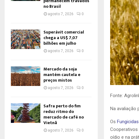
permanecem travados
no Brasil
agosto 7, 2026
0
Superávit comercial
chega a US$ 7,07
bilhões em julho
agosto 7, 2026
0
Mercado da soja
mantém cautela e
preços mistos
agosto 7, 2026
0
Fonte: Agrolin
Safra perto do fim
Na avaliação 
reduz ritmo do
mercado de café no
Os
Fungicidas
Vietnã
Cooperativos 
agosto 7, 2026
0
oídio e na pr