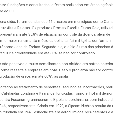
 entre fundações e consultorias, e foram realizados em áreas agríco
de do Sul.
 para oídio, foram conduzidos 11 ensaios em municípios como Cam
ruz Alta e Pelotas. Os produtos Domark Excell e Fezan Gold, utiliz
presentaram até 85,8% de eficácia no controle da doença, além de
m o maior rendimento médio da colheita: 4,5 mil kg/ha, conforme i
rônomo José de Freitas. Segundo ele, o oídio é uma das primeiras 
 reduzir a produtividade em até 60% se não for controlado.
s são positivos e muito semelhantes aos obtidos em safras anterio
nforme ressalta a empresa em nota. Caso o problema não for contro
 produção de grãos em até 60%”, assinala.
oltados ao tratamento de sementes, segundo as informações, rea
Cafelândia, Londrina e Itaara, os fungicidas Torino e Tiofanil demo
ntra Fusarium graminearum e Bipolaris sorokiniana, com índices d
7,4%, respectivamente. Criada em 1979, a Sipcam Nichino resulta da 
am, fundada em 1946, especialista em agroquímicos pós-patentes e 