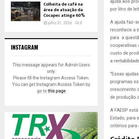
ajuda aos pro
Colheita de café na
por litro de l
área de atuação da
Cocapec atinge 60%
A ajuda faz-s
julho 31, 2026
0
reconhece a i
para a questã
cooperativas 
INSTAGRAM
custo de prod
a rentabilidad
This message appears for Admin Users
only:
“Essas ajudas
Please fill the Instagram Access Token.
programas est
You can get Instagram Access Token by
crescimento d
go to
this page
de produção de
A FAESP está 
Estado, para e
critérios par