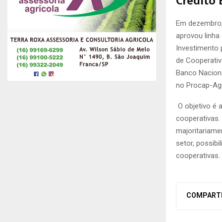
Crédito 
Em dezembro,
aprovou linha 
Investimento 
de Cooperativ
Banco Naciona
no Procap-Agr
O objetivo é 
cooperativas.
majoritariame
setor, possibi
cooperativas.
COMPART