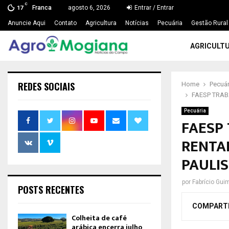
C
Franca
agosto 6, 2026
Entrar / Entrar
17
Anuncie Aqui
Contato
Agricultura
Notícias
Pecuária
Gestão Rural
AGRICULT
REDES SOCIAIS
Home
Pecuár
FAESP TRAB
Pecuária
FAESP
RENTA
PAULI
por
Fabrício Gui
POSTS RECENTES
COMPART
Colheita de café
arábica encerra julho