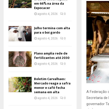
em 66% na área da
Expocacer
agosto 4, 2026
0
Julho termina com alta
para o boi gordo
agosto 4, 2026
0
Plano amplia rede de
fertilizantes até 2030
agosto 4, 2026
0
Boletim Carvalhaes:
Mercado reage a safra
menor e café fecha
semana em alta
A Federação d
Secretaria de
agosto 4, 2026
0
governador Ta