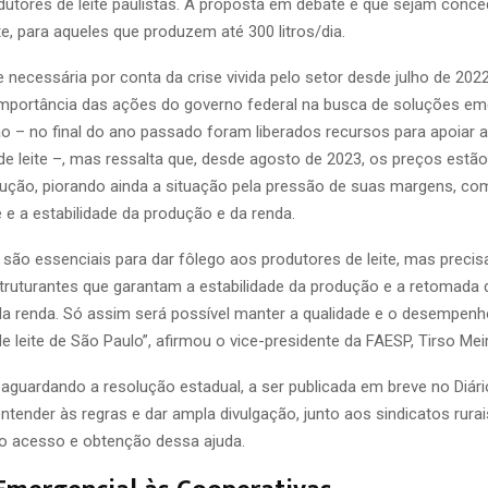
dutores de leite paulistas. A proposta em debate é que sejam conce
eite, para aqueles que produzem até 300 litros/dia.
e necessária por conta da crise vivida pelo setor desde julho de 202
mportância das ações do governo federal na busca de soluções em
o – no final do ano passado foram liberados recursos para apoiar 
de leite –, mas ressalta que, desde agosto de 2023, os preços estã
ução, piorando ainda a situação pela pressão de suas margens, 
e e a estabilidade da produção e da renda.
 são essenciais para dar fôlego aos produtores de leite, mas preci
ruturantes que garantam a estabilidade da produção e a retomada 
a renda. Só assim será possível manter a qualidade e o desempenh
 leite de São Paulo”, afirmou o vice-presidente da FAESP, Tirso Meir
aguardando a resolução estadual, a ser publicada em breve no Diário
ntender às regras e dar ampla divulgação, junto aos sindicatos rurai
a o acesso e obtenção dessa ajuda.