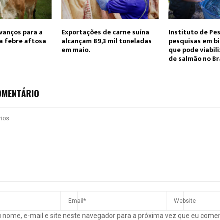
vanços para a
Exportações de carne suína
Instituto de Pes
a febre aftosa
alcançam 89,3 mil toneladas
pesquisas em b
em maio.
que pode viabil
de salmão no Br
OMENTÁRIO
 nome, e-mail e site neste navegador para a próxima vez que eu come