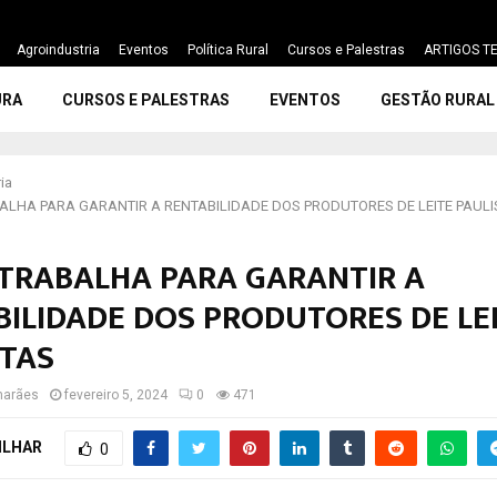
Agroindustria
Eventos
Política Rural
Cursos e Palestras
ARTIGOS TE
URA
CURSOS E PALESTRAS
EVENTOS
GESTÃO RURAL
ia
ALHA PARA GARANTIR A RENTABILIDADE DOS PRODUTORES DE LEITE PAULI
 TRABALHA PARA GARANTIR A
BILIDADE DOS PRODUTORES DE LE
STAS
marães
fevereiro 5, 2024
0
471
ILHAR
0