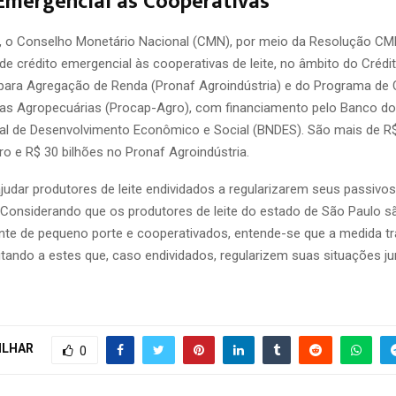
Emergencial às Cooperativas
 o Conselho Monetário Nacional (CMN), por meio da Resolução CMN
de crédito emergencial às cooperativas de leite, no âmbito do Crédi
para Agregação de Renda (Pronaf Agroindústria) e do Programa de 
as Agropecuárias (Procap-Agro), com financiamento pelo Banco do 
l de Desenvolvimento Econômico e Social (BNDES). São mais de R
o e R$ 30 bilhões no Pronaf Agroindústria.
ajudar produtores de leite endividados a regularizarem seus passivos
 Considerando que os produtores de leite do estado de São Paulo s
nte de pequeno porte e cooperativados, entende-se que a medida tr
litando a estes que, caso endividados, regularizem suas situações j
ILHAR
0