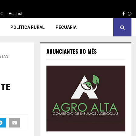
Face
Wh
C.
Hortifrúti
POLÍTICA RURAL
PECUÁRIA
ANUNCIANTES DO MÊS
STAS
ITE