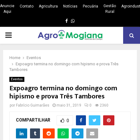
Anuncie
Gestão
Contato
Agricultura
Notícias
Pecuária
Agroindust
Aqui
Rural
Facebook
Whatsapp
PRIMARY
MENU
Home
Eventos
Expoagro termina no domingo com hipismo e prova Três
Tambores
Eventos
Expoagro termina no domingo com
hipismo e prova Três Tambores
por
Fabrício Guimarães
maio 31, 2019
0
2360
COMPARTILHAR
0