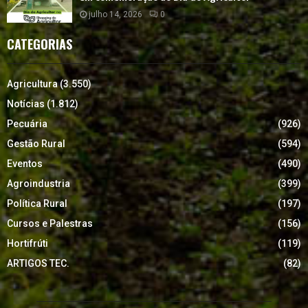
julho 14, 2026
0
CATEGORIAS
Agricultura
(3.550)
Notícias
(1.812)
Pecuária
(926)
Gestão Rural
(594)
Eventos
(490)
Agroindustria
(399)
Política Rural
(197)
Cursos e Palestras
(156)
Hortifrúti
(119)
ARTIGOS TEC.
(82)