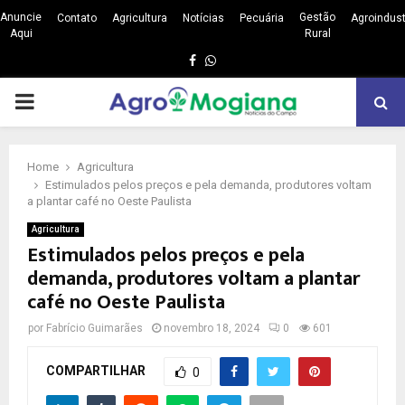
Anuncie
Gestão
Contato
Agricultura
Notícias
Pecuária
Agroindust
Aqui
Rural
Facebook
Whatsapp
PRIMARY
MENU
Home
Agricultura
Estimulados pelos preços e pela demanda, produtores voltam
a plantar café no Oeste Paulista
Agricultura
Estimulados pelos preços e pela
demanda, produtores voltam a plantar
café no Oeste Paulista
por
Fabrício Guimarães
novembro 18, 2024
0
601
COMPARTILHAR
0