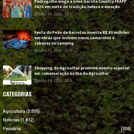
Pedregulho elege a nova Garota Country FEAPP
2026 em noite de tradição, beleza e emoção
julho 20, 2026
0
Festa do Peão de Barretos investe R$ 30 milhões
em obras que incluem novos camarotes e
cabanas no camping
julho 15, 2026
0
Shopping do Agricultor promove evento especial
em comemoração ao Dia do Agricultor
julho 14, 2026
0
CATEGORIAS
Agricultura
(3.550)
Notícias
(1.812)
Pecuária
(926)