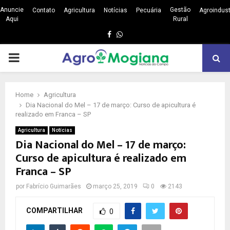
Anuncie
Gestão
Contato
Agricultura
Notícias
Pecuária
Agroindust
Aqui
Rural
Facebook
Whatsapp
PRIMARY
MENU
Home
Agricultura
Dia Nacional do Mel – 17 de março: Curso de apicultura é
realizado em Franca – SP
Agricultura
Notícias
Dia Nacional do Mel – 17 de março:
Curso de apicultura é realizado em
Franca – SP
por
Fabrício Guimarães
março 25, 2019
0
2143
COMPARTILHAR
0