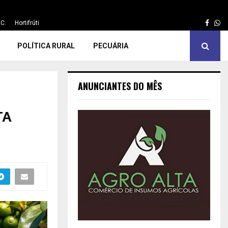
Face
Wh
C.
Hortifrúti
POLÍTICA RURAL
PECUÁRIA
ANUNCIANTES DO MÊS
TA