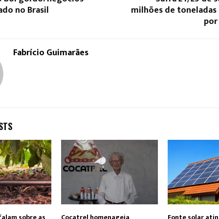
do no Brasil
milhões de toneladas 
por
Fabrício Guimarães
STS
falam sobre as
Cocatrel homenageia
Fonte solar ati