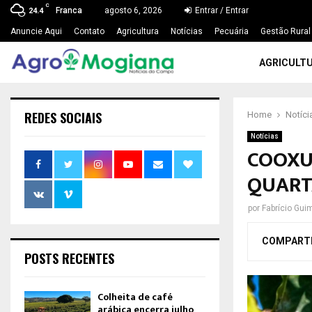
C
Franca
agosto 6, 2026
Entrar / Entrar
24.4
Anuncie Aqui
Contato
Agricultura
Notícias
Pecuária
Gestão Rural
AGRICULT
REDES SOCIAIS
Home
Notíci
Notícias
COOXU
QUARTA
por
Fabrício Gui
COMPART
POSTS RECENTES
Colheita de café
arábica encerra julho