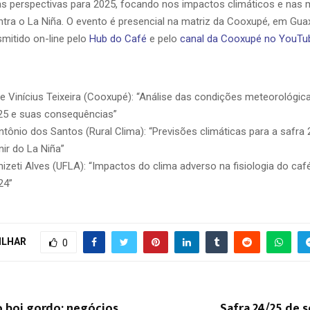
 as perspectivas para 2025, focando nos impactos climáticos e nas
tra o La Niña. O evento é presencial na matriz da Cooxupé, em Guax
mitido on-line pelo
Hub do Café
e pelo
canal da Cooxupé no YouTu
e Vinícius Teixeira (Cooxupé): “Análise das condições meteorológic
25 e suas consequências”
tônio dos Santos (Rural Clima): “Previsões climáticas para a safr
nir do La Niña”
izeti Alves (UFLA): “Impactos do clima adverso na fisiologia do café
24”
ILHAR
0
 boi gordo: negócios
Safra 24/25 de s