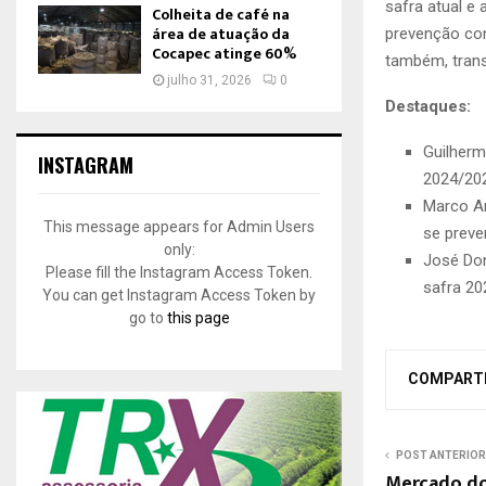
safra atual e
Colheita de café na
área de atuação da
prevenção con
Cocapec atinge 60%
também, trans
julho 31, 2026
0
Destaques:
Guilherm
INSTAGRAM
2024/20
Marco An
This message appears for Admin Users
se preve
only:
José Don
Please fill the Instagram Access Token.
safra 20
You can get Instagram Access Token by
go to
this page
COMPART
POST ANTERIOR
Mercado do