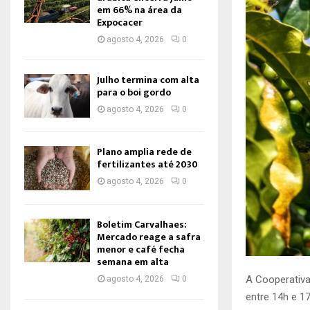
em 66% na área da
Expocacer
agosto 4, 2026
0
Julho termina com alta
para o boi gordo
agosto 4, 2026
0
Plano amplia rede de
fertilizantes até 2030
agosto 4, 2026
0
Boletim Carvalhaes:
Mercado reage a safra
menor e café fecha
semana em alta
A Cooperativa
agosto 4, 2026
0
entre 14h e 1