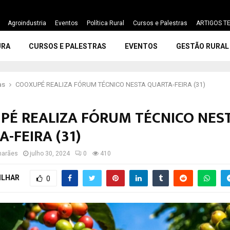
Agroindustria
Eventos
Política Rural
Cursos e Palestras
ARTIGOS TE
URA
CURSOS E PALESTRAS
EVENTOS
GESTÃO RURAL
as
COOXUPÉ REALIZA FÓRUM TÉCNICO NESTA QUARTA-FEIRA (31)
PÉ REALIZA FÓRUM TÉCNICO NES
-FEIRA (31)
marães
julho 30, 2024
0
410
ILHAR
0