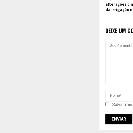
alterações cli
da irrigação n
DEIXE UM C
Salvar meu