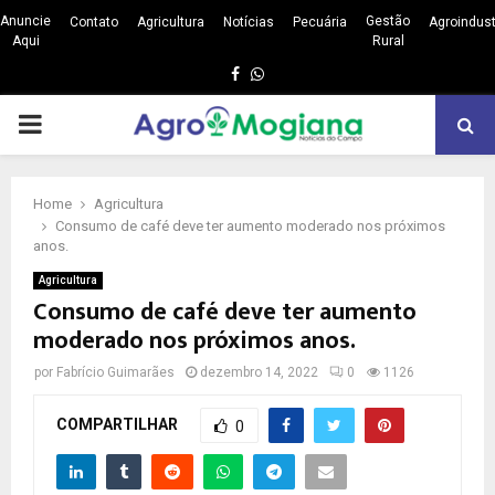
Anuncie
Gestão
Contato
Agricultura
Notícias
Pecuária
Agroindust
Aqui
Rural
Facebook
Whatsapp
PRIMARY
MENU
Home
Agricultura
Consumo de café deve ter aumento moderado nos próximos
anos.
Agricultura
Consumo de café deve ter aumento
moderado nos próximos anos.
por
Fabrício Guimarães
dezembro 14, 2022
0
1126
COMPARTILHAR
0