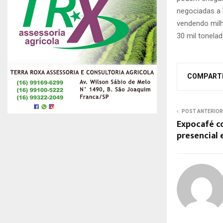
negociadas a 
vendendo milh
30 mil tonelad
COMPART
POST ANTERIOR
Expocafé c
presencial 