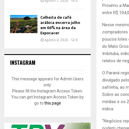
agosto 7, 2026
0
Próximo a Mar
entre R$ 104,
Colheita de café
arábica encerra julho
Nesse mesmo c
em 66% na área da
compradores t
Expocacer
poucos lotes 
agosto 4, 2026
0
do Mato Gross
Imbituba, ind
relatos de ne
INSTAGRAM
O Paraná regi
This message appears for Admin Users
divulgado pel
only:
safrinha, ao 
Please fill the Instagram Access Token.
Sobre as cond
You can get Instagram Access Token by
médias e os 2
go to
this page
indica.
“Negócios rep
podem chegar 