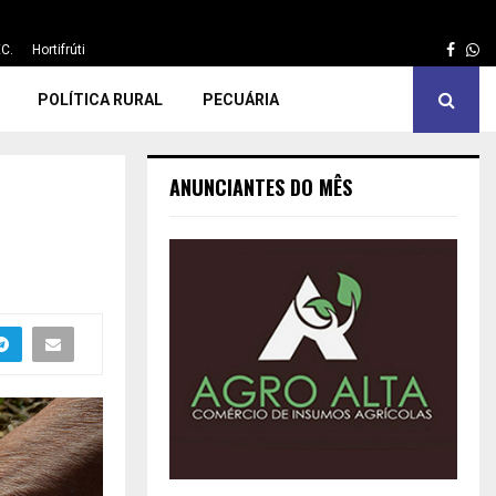
Face
Wh
C.
Hortifrúti
POLÍTICA RURAL
PECUÁRIA
ANUNCIANTES DO MÊS