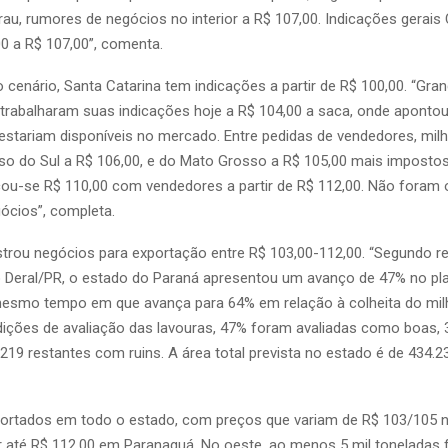
au, rumores de negócios no interior a R$ 107,00. Indicações gerais C
00 a R$ 107,00”, comenta.
enário, Santa Catarina tem indicações a partir de R$ 100,00. “Gran
rabalharam suas indicações hoje a R$ 104,00 a saca, onde aponto
estariam disponíveis no mercado. Entre pedidas de vendedores, mi
o do Sul a R$ 106,00, e do Mato Grosso a R$ 105,00 mais impostos
icou-se R$ 110,00 com vendedores a partir de R$ 112,00. Não foram
gócios”, completa.
strou negócios para exportação entre R$ 103,00-112,00. “Segundo re
o Deral/PR, o estado do Paraná apresentou um avanço de 47% no pla
mesmo tempo em que avança para 64% em relação à colheita do mil
ições de avaliação das lavouras, 47% foram avaliadas como boas
219 restantes com ruins. A área total prevista no estado é de 434.2
ortados em todo o estado, com preços que variam de R$ 103/105 no 
até R$ 112,00 em Paranaguá. No oeste, ao menos 5 mil toneladas