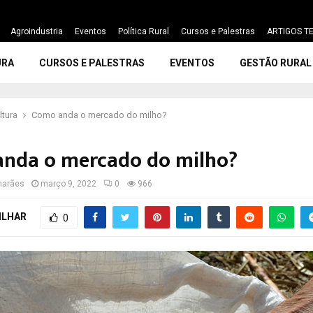
Agroindustria
Eventos
Política Rural
Cursos e Palestras
ARTIGOS TE
URA
CURSOS E PALESTRAS
EVENTOS
GESTÃO RURAL
ltura
Como anda o mercado do milho?
nda o mercado do milho?
marães
março 9, 2022
0
966
ILHAR
0