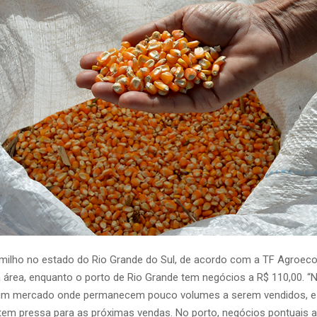
 milho no estado do Rio Grande do Sul, de acordo com a TF Agroec
a área, enquanto o porto de Rio Grande tem negócios a R$ 110,00. “
um mercado onde permanecem pouco volumes a serem vendidos, e
tem pressa para as próximas vendas. No porto, negócios pontuais a