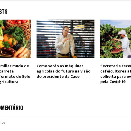
STS
amiliar muda de
Como serão as máquinas
Secretaria rec
acarreta
agrícolas do futuro na visão
cafeicultores 
formato do Selo
do presidente da Case
colheita para e
gricultura
pela Covid-19
OMENTÁRIO