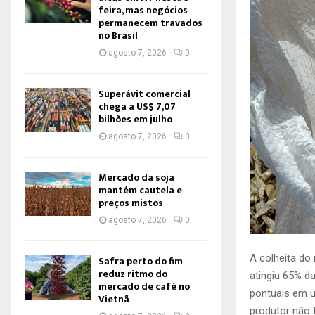
feira, mas negócios
permanecem travados
no Brasil
agosto 7, 2026
0
Superávit comercial
chega a US$ 7,07
bilhões em julho
agosto 7, 2026
0
Mercado da soja
mantém cautela e
preços mistos
agosto 7, 2026
0
A colheita do
Safra perto do fim
reduz ritmo do
atingiu 65% d
mercado de café no
pontuais em 
Vietnã
produtor não 