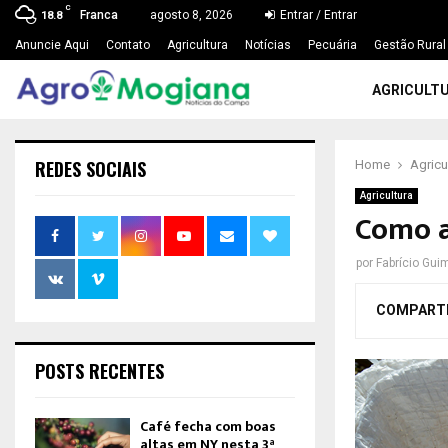
C
Franca
agosto 8, 2026
Entrar / Entrar
18.8
Anuncie Aqui
Contato
Agricultura
Notícias
Pecuária
Gestão Rural
AGRICULT
REDES SOCIAIS
Home
Agricu
Agricultura
Como a
por
Fabrício Gui
COMPART
POSTS RECENTES
Café fecha com boas
altas em NY nesta 3ª