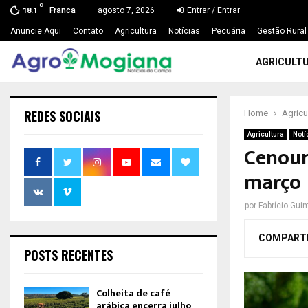
C
Franca
agosto 7, 2026
Entrar / Entrar
18.1
Anuncie Aqui
Contato
Agricultura
Notícias
Pecuária
Gestão Rural
AGRICULT
REDES SOCIAIS
Home
Agricu
Agricultura
Notí
Cenour
março
por
Fabrício Gui
COMPART
POSTS RECENTES
Colheita de café
arábica encerra julho