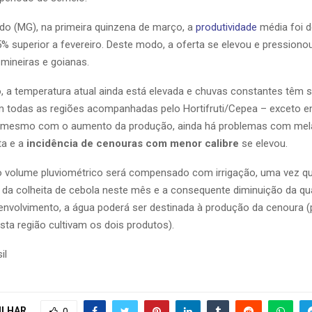
o (MG), na primeira quinzena de março, a
produtividade
média foi de
% superior a fevereiro. Deste modo, a oferta se elevou e pression
mineiras e goianas.
o, a temperatura atual ainda está elevada e chuvas constantes têm s
m todas as regiões acompanhadas pelo Hortifruti/Cepea – exceto em
 mesmo com o aumento da produção, ainda há problemas com mela
ta e a
incidência de cenouras com menor calibre
se elevou.
o volume pluviométrico será compensado com irrigação, uma vez q
o da colheita de cebola neste mês e a consequente diminuição da qu
nvolvimento, a água poderá ser destinada à produção da cenoura (
sta região cultivam os dois produtos).
il
ILHAR