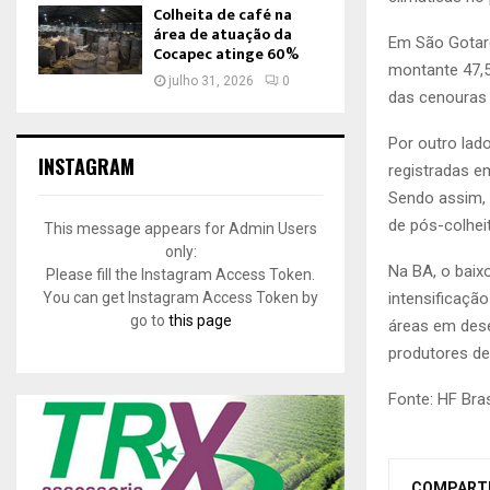
Colheita de café na
área de atuação da
Em São Gotard
Cocapec atinge 60%
montante 47,5
julho 31, 2026
0
das cenouras 
Por outro lad
INSTAGRAM
registradas e
Sendo assim,
de pós-colhei
This message appears for Admin Users
only:
Na BA, o baix
Please fill the Instagram Access Token.
You can get Instagram Access Token by
intensificaçã
go to
this page
áreas em dese
produtores de
Fonte: HF Bras
COMPART