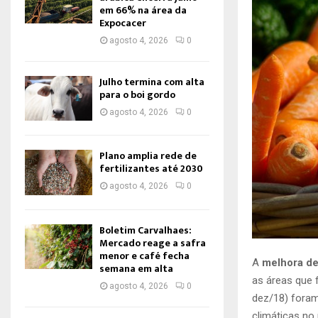
em 66% na área da
Expocacer
agosto 4, 2026
0
Julho termina com alta
para o boi gordo
agosto 4, 2026
0
Plano amplia rede de
fertilizantes até 2030
agosto 4, 2026
0
Boletim Carvalhaes:
Mercado reage a safra
menor e café fecha
A
melhora de
semana em alta
as áreas que 
agosto 4, 2026
0
dez/18) foram
climáticas no