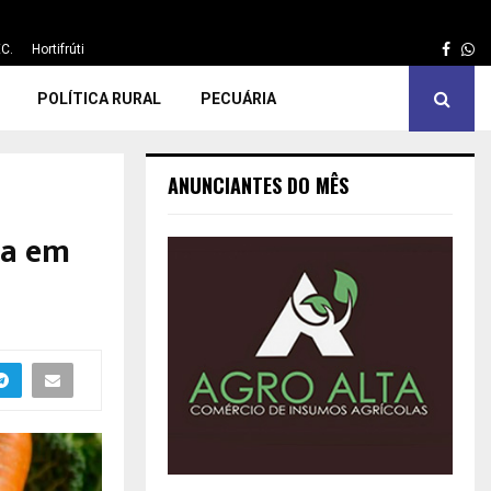
Face
Wh
C.
Hortifrúti
POLÍTICA RURAL
PECUÁRIA
ANUNCIANTES DO MÊS
ta em