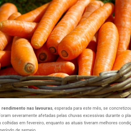
 rendimento nas lavouras
, esperada para este mês, se concretizou
foram severamente afetadas pelas chuvas excessivas durante o plan
 colhidas em fevereiro, enquanto as atuais tiveram melhores condi
 período de semeio.