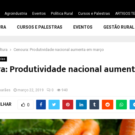
Agroindustria
Eventos
Política Rural
Cursos e Palestras
ARTIGOS TE
URA
CURSOS E PALESTRAS
EVENTOS
GESTÃO RURAL
ltura
Cenoura: Produtividade nacional aumenta em março
cias
a: Produtividade nacional aumen
marães
março 22, 2019
0
940
ILHAR
0