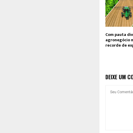
Com pauta div
agronegócio m
recorde de ex
DEIXE UM C