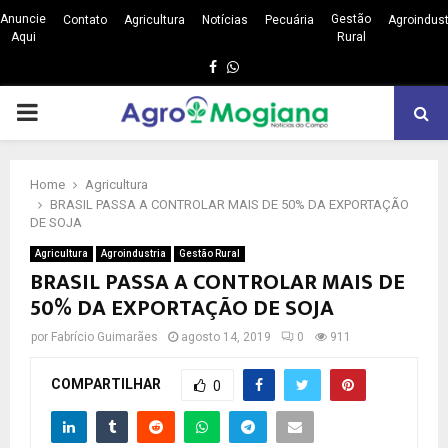
Anuncie
Gestão
Contato
Agricultura
Notícias
Pecuária
Agroindust
Aqui
Rural
Facebook
Whatsapp
PRIMARY
MENU
Home
Agricultura
BRASIL PASSA A CONTROLAR MAIS DE 50% DA EXPORTAÇÃO
DE SOJA
Agricultura
Agroindustria
Gestão Rural
BRASIL PASSA A CONTROLAR MAIS DE
50% DA EXPORTAÇÃO DE SOJA
por
Fabrício Guimarães
agosto 14, 2019
0
911
COMPARTILHAR
0