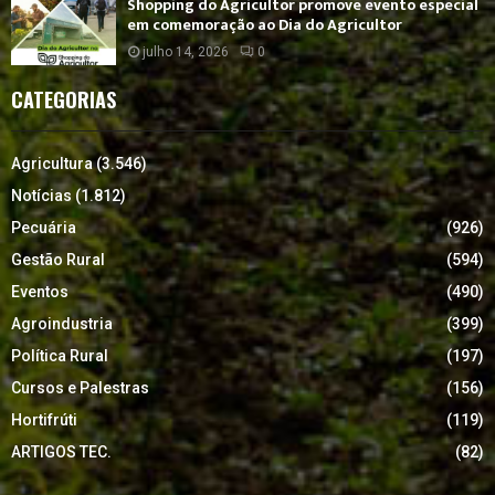
Shopping do Agricultor promove evento especial
em comemoração ao Dia do Agricultor
julho 14, 2026
0
CATEGORIAS
Agricultura
(3.546)
Notícias
(1.812)
Pecuária
(926)
Gestão Rural
(594)
Eventos
(490)
Agroindustria
(399)
Política Rural
(197)
Cursos e Palestras
(156)
Hortifrúti
(119)
ARTIGOS TEC.
(82)