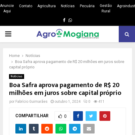
Anuncie
Gestão
Contato
Agricultura
Notícias
Pecuária
Agroindust
Aqui
Rural
Facebook
Whatsapp
PRIMARY
MENU
Home
Notícias
Boa Safra aprova pagamento de R$ 20 milhões em juros sobre
capital próprio
Notícias
Boa Safra aprova pagamento de R$ 20
milhões em juros sobre capital próprio
por
Fabrício Guimarães
outubro 1, 2024
0
411
COMPARTILHAR
0