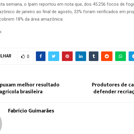
ta semana, o Ipam reportou em nota que, dos 45.256 focos de fogo
ônico de janeiro ao final de agosto, 33% foram verificados em pro
 cobrem 18% da área amazônica.
k
ILHAR
0
a puxam melhor resultado
Produtores de c
agrícola brasileira
defender recria
Fabrício Guimarães