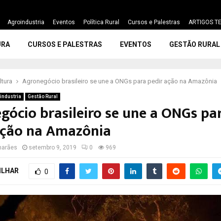
Agroindustria
Eventos
Política Rural
Cursos e Palestras
ARTIGOS TE
URA
CURSOS E PALESTRAS
EVENTOS
GESTÃO RURAL
ltura
Agronegócio brasileiro se une a ONGs para pedir ação na Amazônia
industria
Gestão Rural
gócio brasileiro se une a ONGs pa
ação na Amazônia
marães
setembro 9, 2019
0
969
ILHAR
0