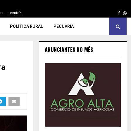
Face
Wh
C.
Hortifrúti
POLÍTICA RURAL
PECUÁRIA
ANUNCIANTES DO MÊS
ra