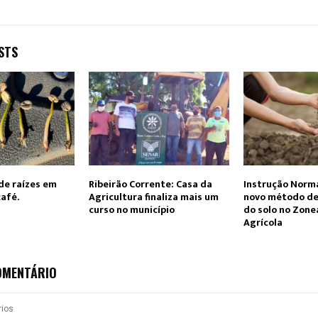
STS
de raízes em
Ribeirão Corrente: Casa da
Instrução Norma
afé.
Agricultura finaliza mais um
novo método de 
curso no município
do solo no Zon
Agrícola
OMENTÁRIO