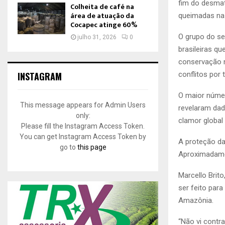
fim do desmat
Colheita de café na
área de atuação da
queimadas na
Cocapec atinge 60%
O grupo do se
julho 31, 2026
0
brasileiras q
conservação n
INSTAGRAM
conflitos por 
O maior númer
This message appears for Admin Users
revelaram dad
only:
clamor global 
Please fill the Instagram Access Token.
You can get Instagram Access Token by
A proteção da
go to
this page
Aproximadame
Marcello Brit
ser feito para
Amazônia.
“Não vi contr