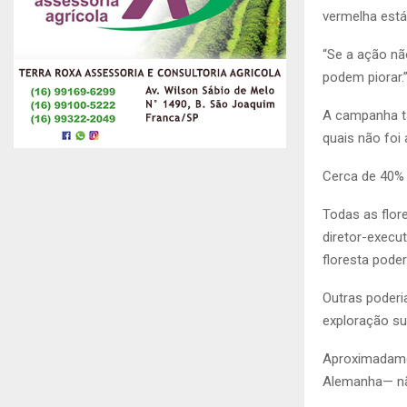
vermelha está 
“Se a ação nã
podem piorar.
A campanha ta
quais não foi
Cerca de 40%
Todas as flor
diretor-execu
floresta pode
Outras poderi
exploração su
Aproximadame
Alemanha— nã