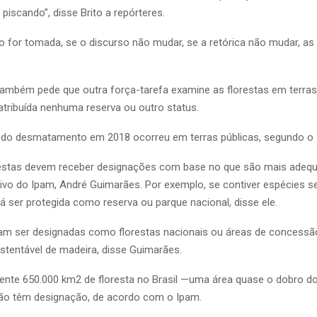
piscando”, disse Brito a repórteres.
o for tomada, se o discurso não mudar, se a retórica não mudar, as
”
mbém pede que outra força-tarefa examine as florestas em terras
 atribuída nenhuma reserva ou outro status.
 do desmatamento em 2018 ocorreu em terras públicas, segundo o 
estas devem receber designações com base no que são mais adequ
tivo do Ipam, André Guimarães. Por exemplo, se contiver espécies s
rá ser protegida como reserva ou parque nacional, disse ele.
am ser designadas como florestas nacionais ou áreas de concessã
stentável de madeira, disse Guimarães.
nte 650.000 km2 de floresta no Brasil —uma área quase o dobro d
o têm designação, de acordo com o Ipam.