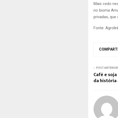
Mais cedo nes
no bioma Amaz
privadas, que
Fonte: Agrolin
COMPART
POST ANTERIOR
Café e soj
da história 