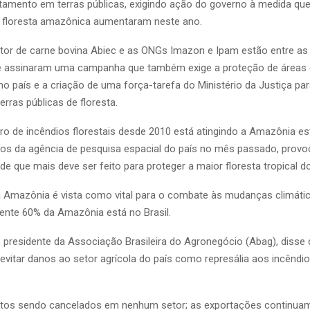
amento em terras públicas, exigindo ação do governo à medida qu
 floresta amazônica aumentaram neste ano.
tor de carne bovina Abiec e as ONGs Imazon e Ipam estão entre as
ue assinaram uma campanha que também exige a proteção de áreas
o país e a criação de uma força-tarefa do Ministério da Justiça par
terras públicas de floresta.
o de incêndios florestais desde 2010 está atingindo a Amazônia es
os da agência de pesquisa espacial do país no mês passado, prov
de que mais deve ser feito para proteger a maior floresta tropical 
 Amazônia é vista como vital para o combate às mudanças climátic
nte 60% da Amazônia está no Brasil.
o, presidente da Associação Brasileira do Agronegócio (Abag), disse
 evitar danos ao setor agrícola do país como represália aos incêndi
atos sendo cancelados em nenhum setor; as exportações continuam