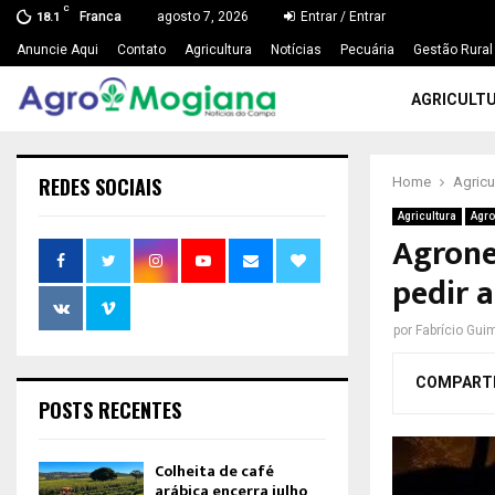
C
Franca
agosto 7, 2026
Entrar / Entrar
18.1
Anuncie Aqui
Contato
Agricultura
Notícias
Pecuária
Gestão Rural
AGRICULT
REDES SOCIAIS
Home
Agricu
Agricultura
Agro
Agrone
pedir 
por
Fabrício Gui
COMPART
POSTS RECENTES
Colheita de café
arábica encerra julho