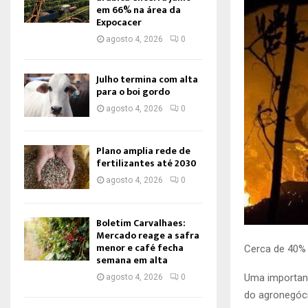
em 66% na área da
Expocacer
agosto 4, 2026
0
Julho termina com alta
para o boi gordo
agosto 4, 2026
0
Plano amplia rede de
fertilizantes até 2030
agosto 4, 2026
0
Boletim Carvalhaes:
Mercado reage a safra
menor e café fecha
Cerca de 40%
semana em alta
Uma important
agosto 4, 2026
0
do agronegóci